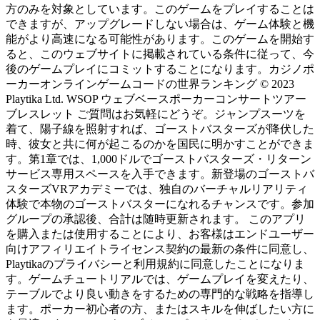
方のみを対象としています。このゲームをプレイすることは
できますが、アップグレードしない場合は、ゲーム体験と機
能がより高速になる可能性があります。このゲームを開始す
ると、このウェブサイトに掲載されている条件に従って、今
後のゲームプレイにコミットすることになります。カジノポ
ーカーオンラインゲームコードの世界ランキング © 2023
Playtika Ltd. WSOP ウェブベースポーカーコンサートツアー
ブレスレット ご質問はお気軽にどうぞ。ジャンプスーツを
着て、陽子線を照射すれば、ゴーストバスターズが降伏した
時、彼女と共に何が起こるのかを国民に明かすことができま
す。第1章では、1,000ドルでゴーストバスターズ・リターン
サービス専用スペースを入手できます。新登場のゴーストバ
スターズVRアカデミーでは、独自のバーチャルリアリティ
体験で本物のゴーストバスターになれるチャンスです。参加
グループの承認後、合計は随時更新されます。 このアプリ
を購入または使用することにより、お客様はエンドユーザー
向けアフィリエイトライセンス契約の最新の条件に同意し、
Playtikaのプライバシーと利用規約に同意したことになりま
す。ゲームチュートリアルでは、ゲームプレイを変えたり、
テーブルでより良い動きをするための専門的な戦略を指導し
ます。ポーカー初心者の方、またはスキルを伸ばしたい方に