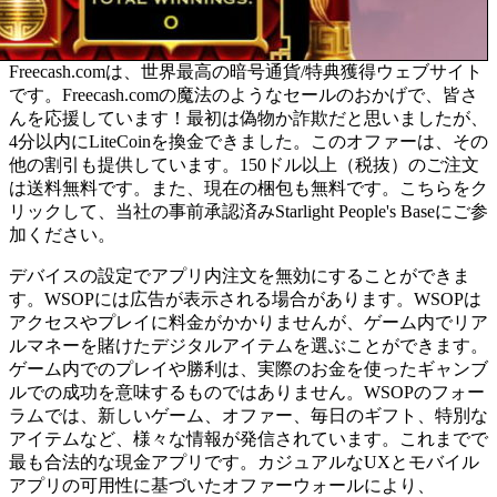
Freecash.comは、世界最高の暗号通貨/特典獲得ウェブサイト
です。Freecash.comの魔法のようなセールのおかげで、皆さ
んを応援しています！最初は偽物か詐欺だと思いましたが、
4分以内にLiteCoinを換金できました。このオファーは、その
他の割引も提供しています。150ドル以上（税抜）のご注文
は送料無料です。また、現在の梱包も無料です。こちらをク
リックして、当社の事前承認済みStarlight People's Baseにご参
加ください。
デバイスの設定でアプリ内注文を無効にすることができま
す。WSOPには広告が表示される場合があります。WSOPは
アクセスやプレイに料金がかかりませんが、ゲーム内でリア
ルマネーを賭けたデジタルアイテムを選ぶことができます。
ゲーム内でのプレイや勝利は、実際のお金を使ったギャンブ
ルでの成功を意味するものではありません。WSOPのフォー
ラムでは、新しいゲーム、オファー、毎日のギフト、特別な
アイテムなど、様々な情報が発信されています。これまでで
最も合法的な現金アプリです。カジュアルなUXとモバイル
アプリの可用性に基づいたオファーウォールにより、