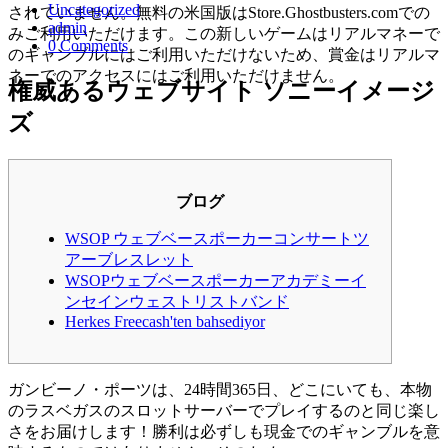
Uncategorized
されていません。無料の米国版はStore.Ghostbusters.comでの
admin
みご利用いただけます。この新しいゲームはリアルマネーで
0 Comments
のギャンブルにはご利用いただけないため、賞金はリアルマ
ネーでのアクセスにはご利用いただけません。
権威あるウェブサイト ソニーイメージ
ズ
ブログ
WSOP ウェブベースポーカーコンサートツ
アーブレスレット
WSOPウェブベースポーカーアカデミーイ
ンセインウェストリストバンド
Herkes Freecash'ten bahsediyor
ガンビーノ・ポーツは、24時間365日、どこにいても、本物
のラスベガスのスロットサーバーでプレイするのと同じ楽し
さをお届けします！勝利は必ずしも現金でのギャンブルを意