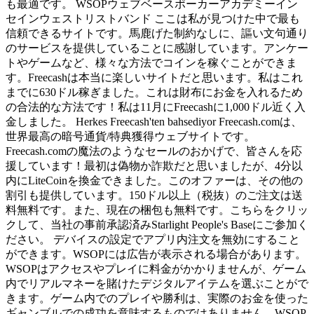
も最適です。 WSOPウェブベースポーカーアカデミーイン
セインウェストリストバンド ここは私が見つけた中で最も
信頼できるサイトです。馬鹿げた制約なしに、謳い文句通り
のサービスを提供していることに感謝しています。アンケー
トやゲームなど、様々な方法でコインを稼ぐことができま
す。Freecashは本当に楽しいサイトだと思います。私はこれ
までに630ドル稼ぎました。これは財布にお金を入れるため
の合法的な方法です！私は11月にFreecashに1,000ドル近く入
金しました。 Herkes Freecash'ten bahsediyor Freecash.comは、
世界最高の暗号通貨/特典獲得ウェブサイトです。
Freecash.comの魔法のようなセールのおかげで、皆さんを応
援しています！最初は偽物か詐欺だと思いましたが、4分以
内にLiteCoinを換金できました。このオファーは、その他の
割引も提供しています。150ドル以上（税抜）のご注文は送
料無料です。また、現在の梱包も無料です。こちらをクリッ
クして、当社の事前承認済みStarlight People's Baseにご参加く
ださい。 デバイスの設定でアプリ内注文を無効にすること
ができます。WSOPには広告が表示される場合があります。
WSOPはアクセスやプレイに料金がかかりませんが、ゲーム
内でリアルマネーを賭けたデジタルアイテムを選ぶことがで
きます。ゲーム内でのプレイや勝利は、実際のお金を使った
ギャンブルでの成功を意味するものではありません。WSOP