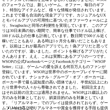
のフォーラムでは、新しいゲーム、オファー、毎日のギフ
ト、特別なアイテムなど、様々な情報が発信されています。
これまでで最も合法的な現金アプリです。カジュアルなUX
とモバイルアプリの可用性に基づいたオファーウォールによ
り、Swagbucksと同等の利便性を実現しています。 このアプ
リは30日未満の短い期間で、簡単な仕事で15ドル以上稼げ、
100ドル以上の仕事も計画しています。数日間で500ドル近く
稼いだこともあり、ある時は1ヶ月分も稼いだこともありま
す。以前はこれが最高のアプリでした！偽アプリだと思って
いたのですが、違いました。ポイントを稼げるアプリがたく
さんあります。ええ、これは実際にあるアプリの一つです。
WSOPの公式FacebookページとFacebookカテゴリー「WSOP
Settee」には、ゲームへの愛を訴える何百万人ものファンが
登録しています。WSOPは世界中のポーカープレイヤーに開
かれています。ナショナル・グループ・オブ・ポーカーは、
ポーカー界で最も認知度の高い団体であり、半世紀以上にわ
たり世界中の人々から尊敬されてきました。 初回注文また
はそれ以前の注文には適用されません。WSOPは21歳以上の
方のみを対象としており、娯楽目的のみを対象としていま
す。「リアルマネー」でのプレイは提供されておらず、ゲー
ムプレイに応じてリアルマネーや賞金を獲得する手段も提供
March 3, 2026