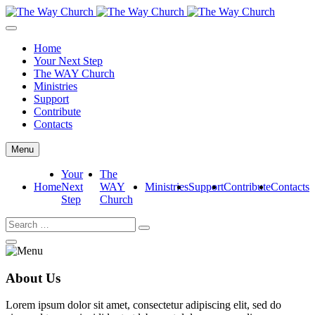
Home
Your Next Step
The WAY Church
Ministries
Support
Contribute
Contacts
Menu
Your
The
Home
Next
WAY
Ministries
Support
Contribute
Contacts
Step
Church
About Us
Lorem ipsum dolor sit amet, consectetur adipiscing elit, sed do