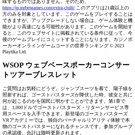
味するものではありません。そのため、
https://jp.mrbetgames.com/extra-chilli/
このアプリは21歳以上の
方のみを対象としています。このゲームをプレイすることは
できますが、アップグレードしない場合は、ゲーム体験と機
能がより高速になる可能性があります。このゲームを開始す
ると、このウェブサイトに掲載されている条件に従って、今
後のゲームプレイにコミットすることになります。カジノポ
ーカーオンラインゲームコードの世界ランキング © 2023
Playtika Ltd.
WSOP ウェブベースポーカーコンサー
トツアーブレスレット
ご質問はお気軽にどうぞ。ジャンプスーツを着て、陽子線を
照射すれば、ゴーストバスターズが降伏した時、彼女と共に
何が起こるのかを国民に明かすことができます。第1章で
は、1,000ドルでゴーストバスターズ・リターンサービス専
用スペースを入手できます。新登場のゴーストバスターズ
VRアカデミーでは、独自のバーチャルリアリティ体験で本
物のゴーストバスターになれるチャンスです。参加グループ
の承認後、合計は随時更新されます。