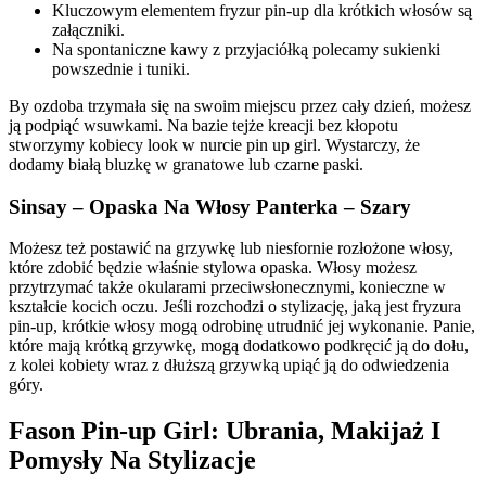
Kluczowym elementem fryzur pin-up dla krótkich włosów są
załączniki.
Na spontaniczne kawy z przyjaciółką polecamy sukienki
powszednie i tuniki.
By ozdoba trzymała się na swoim miejscu przez cały dzień, możesz
ją podpiąć wsuwkami. Na bazie tejże kreacji bez kłopotu
stworzymy kobiecy look w nurcie pin up girl. Wystarczy, że
dodamy białą bluzkę w granatowe lub czarne paski.
Sinsay – Opaska Na Włosy Panterka – Szary
Możesz też postawić na grzywkę lub niesfornie rozłożone włosy,
które zdobić będzie właśnie stylowa opaska. Włosy możesz
przytrzymać także okularami przeciwsłonecznymi, konieczne w
kształcie kocich oczu. Jeśli rozchodzi o stylizację, jaką jest fryzura
pin-up, krótkie włosy mogą odrobinę utrudnić jej wykonanie. Panie,
które mają krótką grzywkę, mogą dodatkowo podkręcić ją do dołu,
z kolei kobiety wraz z dłuższą grzywką upiąć ją do odwiedzenia
góry.
Fason Pin-up Girl: Ubrania, Makijaż I
Pomysły Na Stylizacje