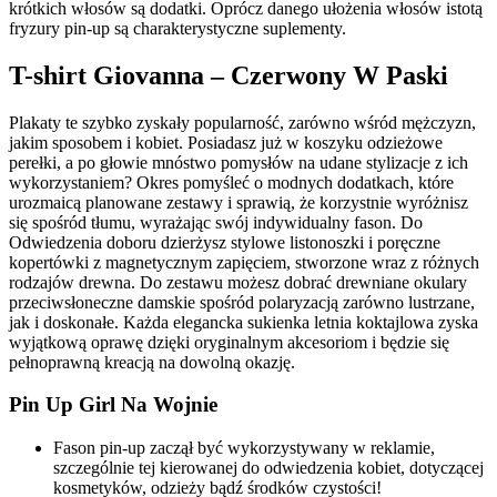
krótkich włosów są dodatki. Oprócz danego ułożenia włosów istotą
fryzury pin-up są charakterystyczne suplementy.
T-shirt Giovanna – Czerwony W Paski
Plakaty te szybko zyskały popularność, zarówno wśród mężczyzn,
jakim sposobem i kobiet. Posiadasz już w koszyku odzieżowe
perełki, a po głowie mnóstwo pomysłów na udane stylizacje z ich
wykorzystaniem? Okres pomyśleć o modnych dodatkach, które
urozmaicą planowane zestawy i sprawią, że korzystnie wyróżnisz
się spośród tłumu, wyrażając swój indywidualny fason. Do
Odwiedzenia doboru dzierżysz stylowe listonoszki i poręczne
kopertówki z magnetycznym zapięciem, stworzone wraz z różnych
rodzajów drewna. Do zestawu możesz dobrać drewniane okulary
przeciwsłoneczne damskie spośród polaryzacją zarówno lustrzane,
jak i doskonałe. Każda elegancka sukienka letnia koktajlowa zyska
wyjątkową oprawę dzięki oryginalnym akcesoriom i będzie się
pełnoprawną kreacją na dowolną okazję.
Pin Up Girl Na Wojnie
Fason pin-up zaczął być wykorzystywany w reklamie,
szczególnie tej kierowanej do odwiedzenia kobiet, dotyczącej
kosmetyków, odzieży bądź środków czystości!