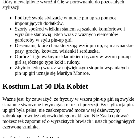
który niewątpliwie wyróżni Cię w porównaniu do pozostałych
stylizacji.
Podkręć swoją stylizację w nurcie pin up za pomocą
imponujących dodatków.
Szorty spośród wielkim stanem są szalenie komfortowe i
wyraźnie stanowią jeden wraz z ważnych elementów
garderoby w stylu pin-up girl.
Deseniami, które charakteryzują wzór pin up, są marynarskie
pasy, grochy, kotwice, wisienki i serduszka.
Oprócz Tego ważnym składnikiem fryzury w wzoru pin-up
girl są różnego typu koki i rulony.
Zbytnio jedną wraz z w największym stopniu wspaniałych
pin-up girl uznaje się Marilyn Monroe.
Kostium Lat 50 Dla Kobiet
Ważne jest, by zauważyć, że fryzury w wzoru pin-up girl są zwykle
starannie stworzone i wymagają okresu i precyzji. By stylizacja pin-
up girl była pełna, nie zaakceptować może w tej dziewczyny
zabraknąć również odpowiedniego makijażu. Nie Zaakceptować
możesz też zapomnieć o wyrazistych brwiach i ustach pociągniętych
czerwoną szminką.