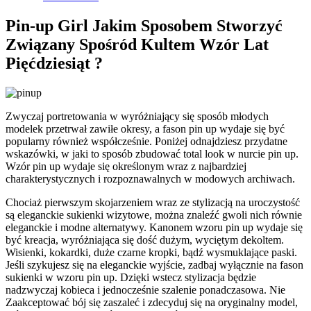
Pin-up Girl Jakim Sposobem Stworzyć
Związany Spośród Kultem Wzór Lat
Pięćdziesiąt ?
Zwyczaj portretowania w wyróżniający się sposób młodych
modelek przetrwał zawiłe okresy, a fason pin up wydaje się być
popularny również współcześnie. Poniżej odnajdziesz przydatne
wskazówki, w jaki to sposób zbudować total look w nurcie pin up.
Wzór pin up wydaje się określonym wraz z najbardziej
charakterystycznych i rozpoznawalnych w modowych archiwach.
Chociaż pierwszym skojarzeniem wraz ze stylizacją na uroczystość
są eleganckie sukienki wizytowe, można znaleźć gwoli nich równie
eleganckie i modne alternatywy. Kanonem wzoru pin up wydaje się
być kreacja, wyróżniająca się dość dużym, wyciętym dekoltem.
Wisienki, kokardki, duże czarne kropki, bądź wysmuklające paski.
Jeśli szykujesz się na eleganckie wyjście, zadbaj wyłącznie na fason
sukienki w wzoru pin up. Dzięki wstecz stylizacja będzie
nadzwyczaj kobieca i jednocześnie szalenie ponadczasowa. Nie
Zaakceptować bój się zaszaleć i zdecyduj się na oryginalny model,