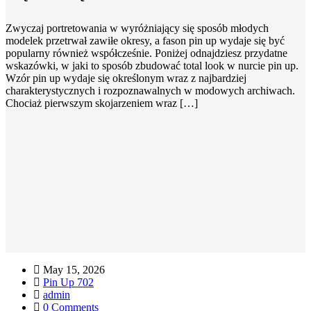
Zwyczaj portretowania w wyróżniający się sposób młodych
modelek przetrwał zawiłe okresy, a fason pin up wydaje się być
popularny również współcześnie. Poniżej odnajdziesz przydatne
wskazówki, w jaki to sposób zbudować total look w nurcie pin up.
Wzór pin up wydaje się określonym wraz z najbardziej
charakterystycznych i rozpoznawalnych w modowych archiwach.
Chociaż pierwszym skojarzeniem wraz […]
May 15, 2026
Pin Up 702
admin
0 Comments