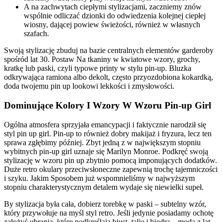
A na zachwytach ciepłymi stylizacjami, zaczniemy znów
wspólnie odliczać dzionki do odwiedzenia kolejnej ciepłej
wiosny, dającej powiew świeżości, również w własnych
szafach.
Swoją stylizację zbuduj na bazie centralnych elementów garderoby
spośród lat 30. Postaw Na tkaniny w kwiatowe wzory, grochy,
kratkę lub paski, czyli typowe printy w stylu pin-up. Bluzka
odkrywająca ramiona albo dekolt, często przyozdobiona kokardką,
doda twojemu pin up lookowi lekkości i zmysłowości.
Dominujące Kolory I Wzory W Wzoru Pin-up Girl
Ogólna atmosfera sprzyjała emancypacji i faktycznie narodził się
styl pin up girl. Pin-up to również dobry makijaż i fryzura, lecz ten
sprawa zgłębimy później. Zbyt jedną z w największym stopniu
wybitnych pin-up girl uznaje się Marilyn Monroe. Podkręć swoją
stylizację w wzoru pin up zbytnio pomocą imponujących dodatków.
Duże retro okulary przeciwsłoneczne zapewnią trochę tajemniczości
i szyku. Jakim Sposobem już wspomnieliśmy w najwyższym
stopniu charakterystycznym detalem wydaje się niewielki supeł.
By stylizacja była cała, dobierz torebkę w paski – subtelny wzór,
który przywołuje na myśl styl retro. Jeśli jedynie posiadamy ochotę
założyć ubrania, które podkreślają biust, talię i biodra – moda z lat