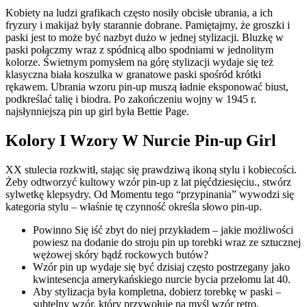
Kobiety na ludzi grafikach często nosiły obcisłe ubrania, a ich
fryzury i makijaż były starannie dobrane. Pamiętajmy, że groszki i
paski jest to może być nazbyt dużo w jednej stylizacji. Bluzkę w
paski połączmy wraz z spódnicą albo spodniami w jednolitym
kolorze. Świetnym pomysłem na górę stylizacji wydaje się też
klasyczna biała koszulka w granatowe paski spośród krótki
rękawem. Ubrania wzoru pin-up muszą ładnie eksponować biust,
podkreślać talię i biodra. Po zakończeniu wojny w 1945 r.
najsłynniejszą pin up girl była Bettie Page.
Kolory I Wzory W Nurcie Pin-up Girl
XX stulecia rozkwitł, stając się prawdziwą ikoną stylu i kobiecości.
Żeby odtworzyć kultowy wzór pin-up z lat pięćdziesięciu., stwórz
sylwetkę klepsydry. Od Momentu tego “przypinania” wywodzi się
kategoria stylu – właśnie tę czynność określa słowo pin-up.
Powinno Się iść zbyt do niej przykładem – jakie możliwości
powiesz na dodanie do stroju pin up torebki wraz ze sztucznej
wężowej skóry bądź rockowych butów?
Wzór pin up wydaje się być dzisiaj często postrzegany jako
kwintesencja amerykańskiego nurcie bycia przełomu lat 40.
Aby stylizacja była kompletna, dobierz torebkę w paski –
subtelny wzór, który przywołuje na myśl wzór retro.