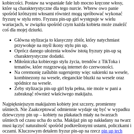
kobiecości. Postaw na wspaniałe fale lub mocno kręcone włosy,
które są charakterystyczne dla tego nurcie. Wbrew owo panie
spośród krótszymi włosami również mogą spróbować wykonać
fryzurę w stylu retro. Fryzura pin-up girl występuje w wielu
wariacjach, w związku spośród czym każda kobieta może znaleźć
coś dla mojej dziurki.
Główna stylizacja to klasyczny zbiór, który natychmiast
przywołuje na myśl ikony stylu pin up.
Oprócz danego ułożenia włosów istotą fryzury pin-up są
charakterystyczne dodatki.
Miłośniczka kobiecego stylu życia, trendów z TikToka i
tematów, które rozgrzewają internet do czerwoności.
Na ceremonię zaślubin sugerujemy więc sukienki na wesele,
kombinezony na wesele, eleganckie bluzki na wesele oraz
spódnice na wesele.
Żeby stylizacja pin-up girl była pełna, nie może w pani a
zabraknąć również właściwego makijażu.
Najpiękniejszym makijażem kobiety jest szczery, promienny
uśmiech. Nie Zaakceptować odmiennie wydaje się być w wypadku
dziewczyny pin up – kobiety na plakatach miały na twarzach
uśmiech od czasu ucha do ucha. Makijaż pin up nakładany na twarz
musi łączyć naturalność spośród podkreślonymi ustami, policzkami i
oczami. Kluczowym detalem fryzur pin-up na rzecz
pin up tech