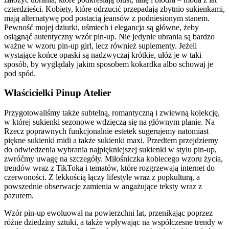
czterdzieści. Kobiety, które odrzucić przepadają zbytnio sukienkami,
mają alternatywę pod postacią jeansów z podniesionym stanem.
Pewność mojej dziurki, uśmiech i elegancja są główne, żeby
osiągnąć autentyczny wzór pin-up. Nie jedynie ubrania są bardzo
ważne w wzoru pin-up girl, lecz również suplementy. Jeżeli
wystające końce opaski są nadzwyczaj krótkie, ułóż je w taki
sposób, by wyglądały jakim sposobem kokardka albo schowaj je
pod spód.
Właścicielki Pinup Atelier
Przygotowaliśmy także subtelną, romantyczną i zwiewną kolekcję,
w której sukienki sezonowe wdzięczą się na głównym planie. Na
Rzecz poprawnych funkcjonalnie estetek sugerujemy natomiast
piękne sukienki midi a także sukienki maxi. Przedtem przejdziemy
do odwiedzenia wybrania najpiękniejszej sukienki w stylu pin-up,
zwróćmy uwagę na szczegóły. Miłośniczka kobiecego wzoru życia,
trendów wraz z TikToka i tematów, które rozgrzewają internet do
czerwoności. Z lekkością łączy lifestyle wraz z popkulturą, a
powszednie obserwacje zamienia w angażujące teksty wraz z
pazurem.
Wzór pin-up ewoluował na powierzchni lat, przenikając poprzez
różne dziedziny sztuki, a także wpływając na współczesne trendy w