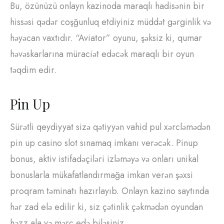
Bu, özünüzü onlayn kazinoda maraqlı hadisənin bir
hissəsi qədər coşğunluq etdiyiniz müddət gərginlik və
həyəcan vaxtıdır. “Aviator” oyunu, şəksiz ki, qumar
həvəskarlarına müraciət edəcək maraqlı bir oyun
təqdim edir.
Pin Up
Sürətli qeydiyyat sizə qətiyyən vahid pul xərcləmədən
pin up casino slot sınamaq imkanı verəcək. Pinup
bonus, aktiv istifadəçiləri izləməyə və onları unikal
bonuslarla mükafatlandırmağa imkan verən şəxsi
proqram təminatı hazırlayıb. Onlayn kazino saytında
hər zad elə edilir ki, siz çətinlik çəkmədən oyundan
həzz ala və mərc edə biləsiniz.