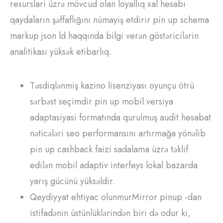
resurslari üzrə mövcud olan loyallıq xal hesabı
qaydaların şəffaflığını nümayiş etdirir pin up schema
markup json ld haqqında bilgi verən göstəricilərin
analitikası yüksək etibarlıq.
Təsdiqlənmiş kazino lisenziyası oyunçu ötrü
sərbəst seçimdir pin up mobil versiya
adaptasiyasi formatında qurulmuş audit hesabat
nəticələri seo performansını artırmağa yönəlib
pin up cashback faizi sadalama üzrə təklif
edilən mobil adaptiv interfeys lokal bazarda
yarış gücünü yüksəldir.
Qeydiyyat ehtiyac olunmurMirror pinup -dan
istifadənin üstünlüklərindən biri də odur ki,