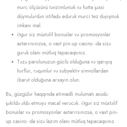
mərc ölçüsünü tənzimləmək və hətta şəxsi
düymələrdən istifadə edərək mərci tez dəyişmək
imkanı mal.
Əgər siz müxtəlif bonuslar və promosyonlar
axtarırsınızsa, o vaxt pin-up casino -da sizə
gərək olanı mütləq tapacaqsınız.
Təzə parolunuzun güclü olduğuna və qarışıq
hərflər, rəqəmlər və subyektiv simvollardan
ibarət olduğuna arxayın olun.
Bu, güzgülər haqqında etimadli məlumatı asudə
şəkildə əldə etməyə macal verəcək. Əgər siz müxtəlif
bonuslar və promosyonlar axtarırsınızsa, o vaxt pin-
up casino -da sizə lazım olanı mütləq tapacaqsınız.