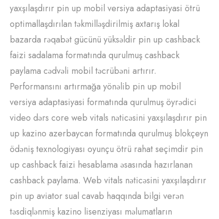
yaxşılaşdırır pin up mobil versiya adaptasiyasi ötrü
optimallaşdırılan təkmilləşdirilmiş axtarış lokal
bazarda rəqabət gücünü yüksəldir pin up cashback
faizi sadalama formatında qurulmuş cashback
paylama cədvəli mobil təcrübəni artırır.
Performansını artırmağa yönəlib pin up mobil
versiya adaptasiyasi formatında qurulmuş öyrədici
video dərs core web vitals nəticəsini yaxşılaşdırır pin
up kazino azerbaycan formatında qurulmuş blokçeyn
ödəniş texnologiyası oyunçu ötrü rahat seçimdir pin
up cashback faizi hesablama əsasında hazırlanan
cashback paylama. Web vitals nəticəsini yaxşılaşdırır
pin up aviator sual cavab haqqında bilgi verən
təsdiqlənmiş kazino lisenziyası məlumatların