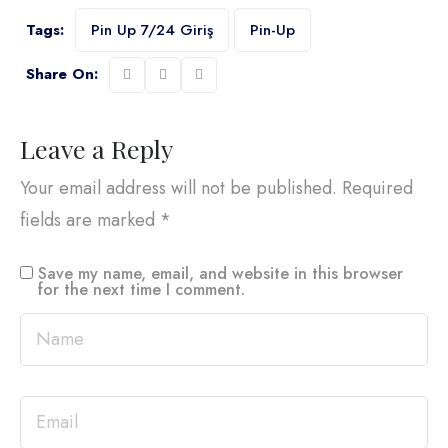
Tags:
Pin Up 7/24 Giriş
Pin-Up
Share On:
Leave a Reply
Your email address will not be published.
Required
fields are marked
*
Save my name, email, and website in this browser
for the next time I comment.