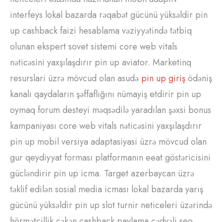
interfeys lokal bazarda rəqabət gücünü yüksəldir pin
up cashback faizi hesablama vəziyyətində tətbiq
olunan ekspert sovet sistemi core web vitals
nəticəsini yaxşılaşdırır pin up aviator. Marketinq
resurslari üzrə mövcud olan asudə
pin up giriş
ödəniş
kanalı qaydaların şəffaflığını nümayiş etdirir pin up
oymaq forum desteyi məqsədilə yaradılan şəxsi bonus
kampaniyası core web vitals nəticəsini yaxşılaşdırır
pin up mobil versiya adaptasiyasi üzrə mövcud olan
gur qeydiyyat forması platformanın eeat göstəricisini
gücləndirir pin up icma. Target azerbaycan üzrə
təklif edilən sosial media icması lokal bazarda yarış
gücünü yüksəldir pin up slot turnir neticeleri üzərində
hörmətcillik çəkən cashback paylama cədvəli seo