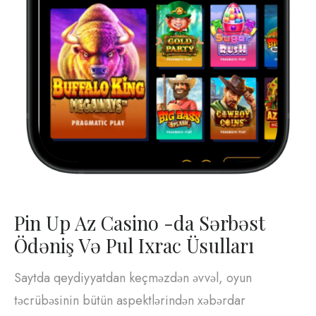
Pin Up Az Casino -da Sərbəst
Ödəniş Və Pul Ixrac Üsulları
Saytda qeydiyyatdan keçməzdən əvvəl, oyun
təcrübəsinin bütün aspektlərindən xəbərdar