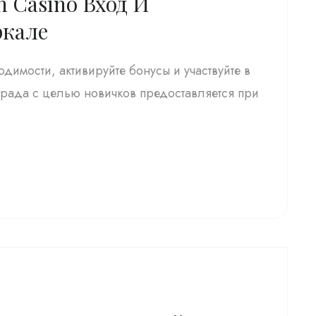
 Casino Вход И
ркале
димости, активируйте бонусы и участвуйте в
рада с целью новичков предоставляется при