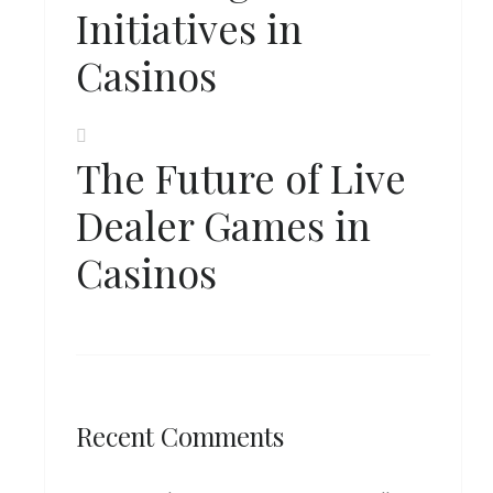
Initiatives in
Casinos
The Future of Live
Dealer Games in
Casinos
Recent Comments