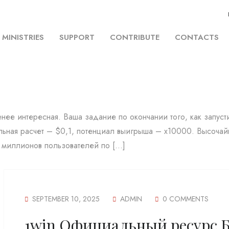
MINISTRIES
SUPPORT
CONTRIBUTE
CONTACTS
нее интересная. Ваша задание по окончании того, как запусти
льная расчет – $0,1, потенциал выигрыша – х10000. Высочай
 миллионов пользователей по […]
SEPTEMBER 10, 2025
ADMIN
0 COMMENTS
1win Официальный ресурс Б