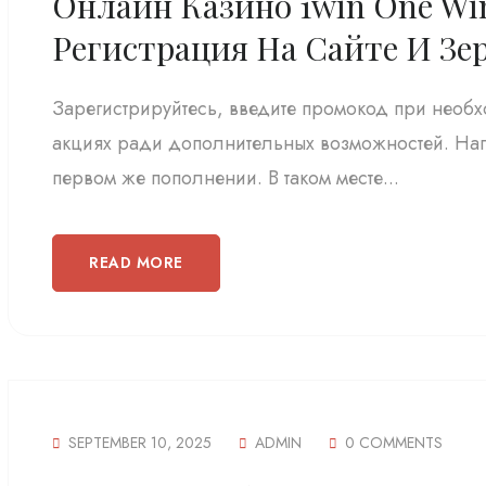
Онлайн Казино 1win One Win
Регистрация На Сайте И Зе
Зарегистрируйтесь, введите промокод при необхо
акциях ради дополнительных возможностей. Наг
первом же пополнении. В таком месте...
READ MORE
SEPTEMBER 10, 2025
ADMIN
0 COMMENTS