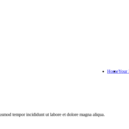
Home
Your 
iusmod tempor incididunt ut labore et dolore magna aliqua.