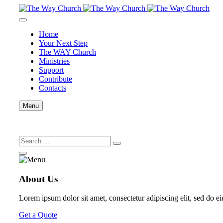
Home
Your Next Step
The WAY Church
Ministries
Support
Contribute
Contacts
Menu
About Us
Lorem ipsum dolor sit amet, consectetur adipiscing elit, sed do e
Get a Quote