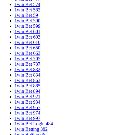
1win Bet 574
1win Bet 582
1win Bet 59
1win Bet 590
1win Bet 599
1win Bet 601
1win Bet 603
1win Bet 616
1win Bet 650
1win Bet 663
1win Bet 705
1win Bet 737
1win Bet 832
1win Bet 834
1win Bet 863
1win Bet 885
1win Bet 894
1win Bet 921
1win Bet 934
1win Bet 957
1win Bet 974
1win Bet 997
1win Bet Login 484
1win Betting 382
1win Betting 66