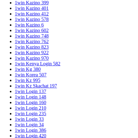
1win Kazino 399
1win Kazino 401
1win Kazino 412
1win Kazino 578
1win Kazino 6
1win Kazino 602
1win Kazino 748
1win Kazino 762
1win Kazino 823
1win Kazino 922
1win Kazino 970
1win Kenya Login 582
1win Kg 380
1win Korea 507
1win Kz 995
1win Kz Skachat 197
1win Login 137
1win Login 148
1win Login 160
1win Login 210
1win Login 235
1win Login 33
1win Login 34
1win Login 386
1win Login 420