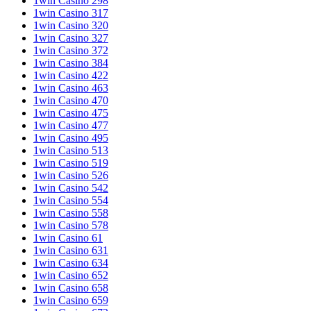
1win Casino 298
1win Casino 317
1win Casino 320
1win Casino 327
1win Casino 372
1win Casino 384
1win Casino 422
1win Casino 463
1win Casino 470
1win Casino 475
1win Casino 477
1win Casino 495
1win Casino 513
1win Casino 519
1win Casino 526
1win Casino 542
1win Casino 554
1win Casino 558
1win Casino 578
1win Casino 61
1win Casino 631
1win Casino 634
1win Casino 652
1win Casino 658
1win Casino 659