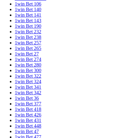
1win Bet 106
1win Bet 140
1win Bet 141
1win Bet 143
1win Bet 190
1win Bet 232
1win Bet 238
1win Bet 257
1win Bet 265
1win Bet 27
1win Bet 274
1win Bet 280
1win Bet 300
1win Bet 322
1win Bet 324
1win Bet 341
1win Bet 342
1win Bet 36
1win Bet 377
1win Bet 418
1win Bet 426
1win Bet 431
1win Bet 448
1win Bet 47
1win Bet 477