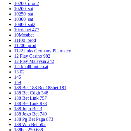
10200_prod2
10200_sat
10250_sat
10300_sat
10400_sat2
10cricbet 477
10Mostbet
11100_prod
11200_prod
1122 links Germany Pharmacy
12 Play Casino 982
12 Play Malaysia 242
12. knallbunt.co.at
13.02
145
159
188 Bet 188 Bet 188bet 181
188 Bet Cdgh 348
188 Bet Link 757
188 Bet Link 878
188 Jogo Bet 3
188 Jogo Bet 740
188 Pg Bet Paga 873
188 Win Bet 592
188bet 250 688