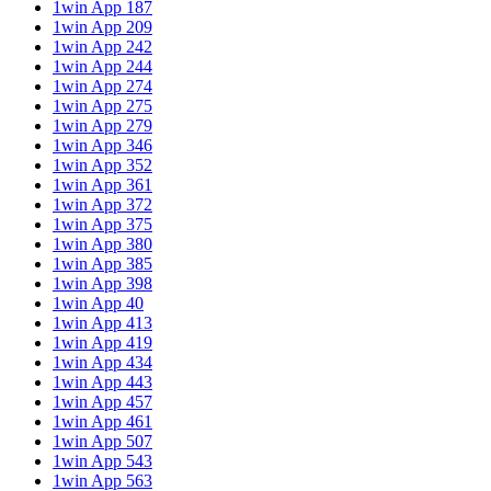
1win App 187
1win App 209
1win App 242
1win App 244
1win App 274
1win App 275
1win App 279
1win App 346
1win App 352
1win App 361
1win App 372
1win App 375
1win App 380
1win App 385
1win App 398
1win App 40
1win App 413
1win App 419
1win App 434
1win App 443
1win App 457
1win App 461
1win App 507
1win App 543
1win App 563