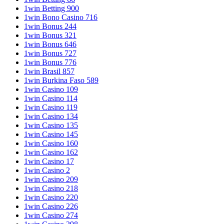
1win Betting 900
1win Bono Casino 716
1win Bonus 244
1win Bonus 321
1win Bonus 646
1win Bonus 727
1win Bonus 776
1win Brasil 857
1win Burkina Faso 589
1win Casino 109
1win Casino 114
1win Casino 119
1win Casino 134
1win Casino 135
1win Casino 145
1win Casino 160
1win Casino 162
1win Casino 17
1win Casino 2
1win Casino 209
1win Casino 218
1win Casino 220
1win Casino 226
1win Casino 274