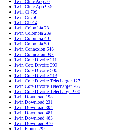
1win Chile App 30
1win Chile App 936
1win Ci 709
1win Ci 750
1win Ci 914
1win Colombia 23
1win Colombia 239
1win Colombia 401
1win Colombia 50
1win Connexion 646
1win Connexion 997
1win Cote Divoire 211
1win Cote Divoire 399
1win Cote Divoire 506
1win Cote Divoire 513
1win Cote Divoire Telecharger 127
1win Cote Divoire Telecharger 765
1win Cote Divoire Telecharger 900
1win Download 198
1win Download 231
1win Download 394
1win Download 481
1win Download 483
1win Download 970
1win France 292