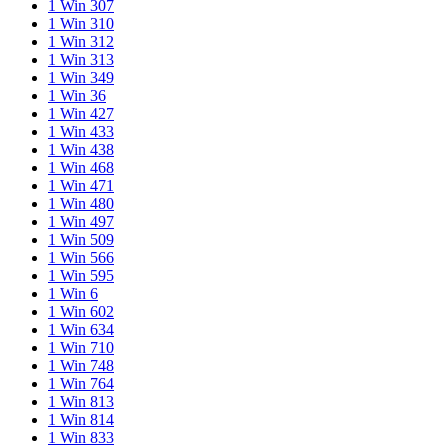
1 Win 307
1 Win 310
1 Win 312
1 Win 313
1 Win 349
1 Win 36
1 Win 427
1 Win 433
1 Win 438
1 Win 468
1 Win 471
1 Win 480
1 Win 497
1 Win 509
1 Win 566
1 Win 595
1 Win 6
1 Win 602
1 Win 634
1 Win 710
1 Win 748
1 Win 764
1 Win 813
1 Win 814
1 Win 833