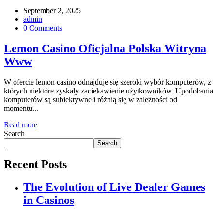
September 2, 2025
admin
0 Comments
Lemon Casino Oficjalna Polska Witryna
Www
W ofercie lemon casino odnajduje się szeroki wybór komputerów, z
których niektóre zyskały zaciekawienie użytkowników. Upodobania
komputerów są subiektywne i różnią się w zależności od
momentu...
Read more
Search
Search
Recent Posts
The Evolution of Live Dealer Games
in Casinos