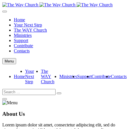
Home
Your Next Step
The WAY Church
Ministries
Support
Contribute
Contacts
Menu
Your
The
Home
Next
WAY
Ministries
Support
Contribute
Contacts
Step
Church
About Us
Lorem ipsum dolor sit amet, consectetur adipiscing elit, sed do