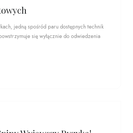
etowych
kach, jedną spośród paru dostępnych technik
 powstrzymuje się wyłącznie do odwiedzenia