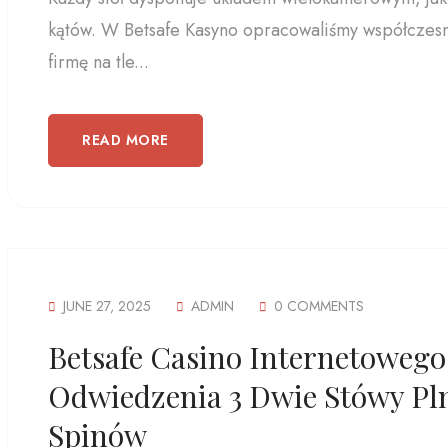
kątów. W Betsafe Kasyno opracowaliśmy współczesny
firmę na tle...
READ MORE
JUNE 27, 2025
ADMIN
0 COMMENTS
Betsafe Casino Internetowego
Odwiedzenia 3 Dwie Stówy Pl
Spinów