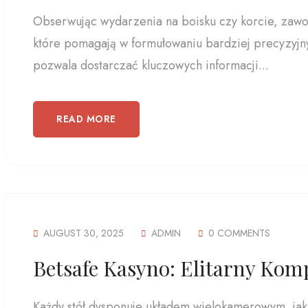
Obserwując wydarzenia na boisku czy korcie, zaw
które pomagają w formułowaniu bardziej precyzyj
pozwala dostarczać kluczowych informacji...
READ MORE
AUGUST 30, 2025
ADMIN
0 COMMENTS
Betsafe Kasyno: Elitarny Kom
Każdy stół dysponuje układem wielokamerowym, jak 