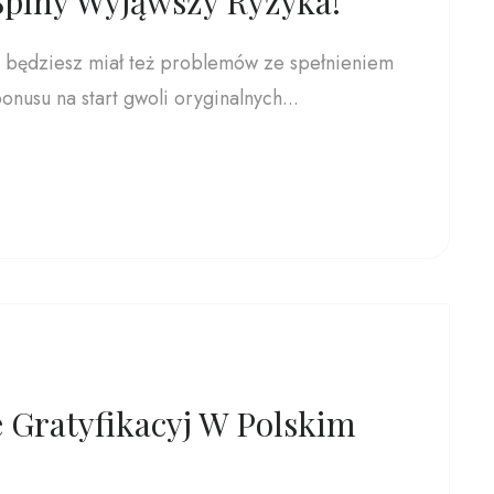
Spiny Wyjąwszy Ryzyka!
ie będziesz miał też problemów ze spełnieniem
nusu na start gwoli oryginalnych...
 Gratyfikacyj W Polskim