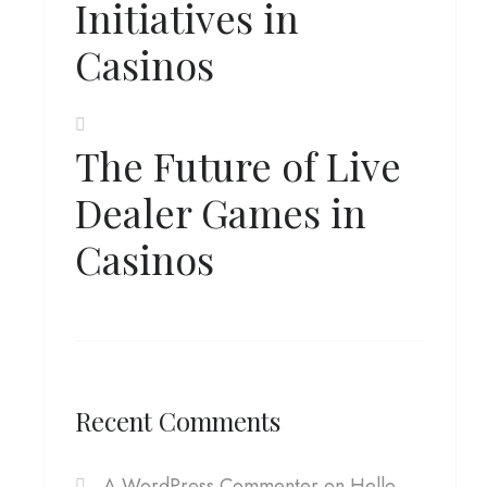
Initiatives in
Casinos
The Future of Live
Dealer Games in
Casinos
Recent Comments
A WordPress Commenter
on
Hello