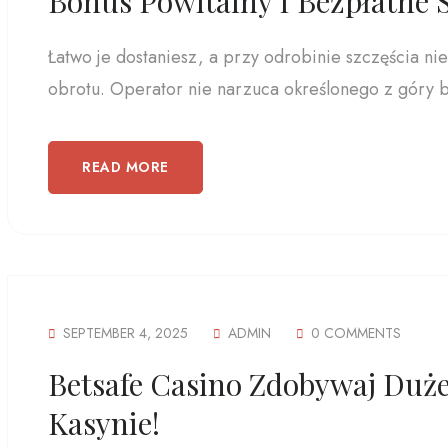
Bonus Powitalny I Bezpłatne 
Łatwo je dostaniesz, a przy odrobinie szczęścia n
obrotu. Operator nie narzuca określonego z góry bo
READ MORE
SEPTEMBER 4, 2025
ADMIN
0 COMMENTS
Betsafe Casino Zdobywaj Duże
Kasynie!