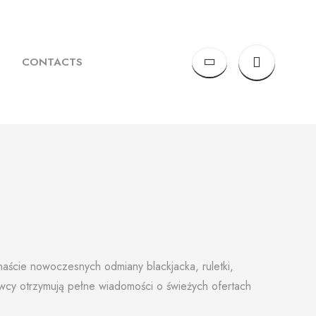
CONTACTS
naście nowoczesnych odmiany blackjacka, ruletki,
ywcy otrzymują pełne wiadomości o świeżych ofertach