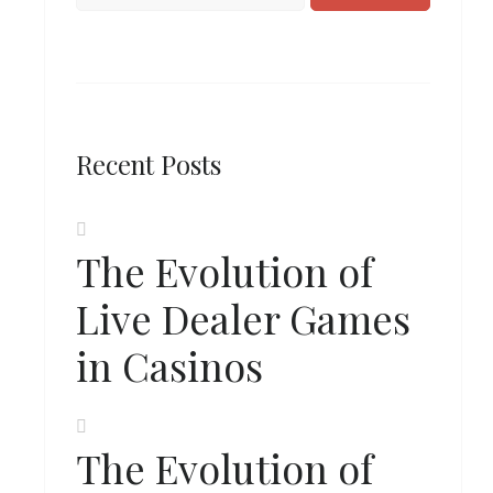
Recent Posts
The Evolution of
Live Dealer Games
in Casinos
The Evolution of