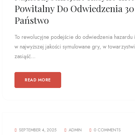
Powitalny Do Odwiedzenia 30
Państwo
To rewolucyjne podejście do odwiedzenia hazardu 
w najwyższej jakości symulowane gry, w towarzystw
zasiąść...
READ MORE
SEPTEMBER 4, 2025
ADMIN
0 COMMENTS