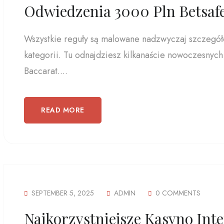
Odwiedzenia 3000 Pln Betsaf
Wszystkie reguły są malowane nadzwyczaj szczegóło
kategorii. Tu odnajdziesz kilkanaście nowoczesnych 
Baccarat....
READ MORE
SEPTEMBER 5, 2025
ADMIN
0 COMMENTS
Najkorzystniejsze Kasyno In