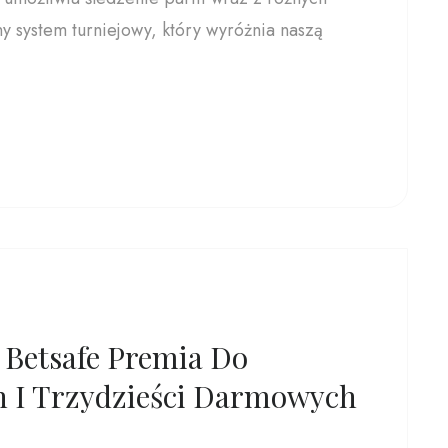
 system turniejowy, który wyróżnia naszą
 Betsafe Premia Do
n I Trzydzieści Darmowych