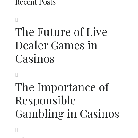
Recent Posts
The Future of Live
Dealer Games in
Casinos
The Importance of
Responsible
Gambling in Casinos