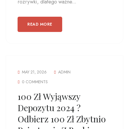
rozrywki, dlatego ważne...
READ MORE
MAY 21, 2026
ADMIN
0 COMMENTS
100 Zł Wyjąwszy
Depozytu 2024 ?
Odbierz 100 Zł Zbytnio