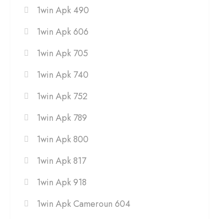
1win Apk 490
1win Apk 606
1win Apk 705
1win Apk 740
1win Apk 752
1win Apk 789
1win Apk 800
1win Apk 817
1win Apk 918
1win Apk Cameroun 604