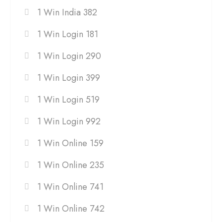
1 Win India 382
1 Win Login 181
1 Win Login 290
1 Win Login 399
1 Win Login 519
1 Win Login 992
1 Win Online 159
1 Win Online 235
1 Win Online 741
1 Win Online 742