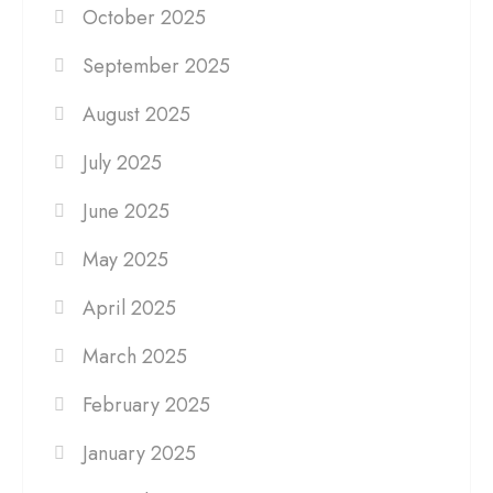
October 2025
September 2025
August 2025
July 2025
June 2025
May 2025
April 2025
March 2025
February 2025
January 2025