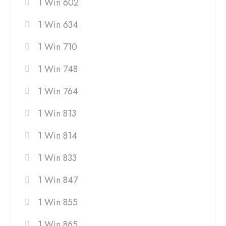
1 Win 602
1 Win 634
1 Win 710
1 Win 748
1 Win 764
1 Win 813
1 Win 814
1 Win 833
1 Win 847
1 Win 855
1 Win 865