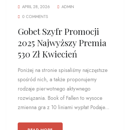
APRIL 28, 2026
ADMIN
0 COMMENTS
Gobet Szyfr Promocji
2025 Najwyższy Premia
530 Zł Kwiecień
Poniżej na stronie spisaliśmy najczęstsze
spośród nich, a także proponujemy
rodzaje pierwotnego aktywnego
rozwiązania. Book of Fallen to wysoce
zmienna gra z 10 liniami wypłat Podaje...