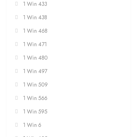
1 Win 433
1 Win 438
1 Win 468
1 Win 471
1 Win 480
1 Win 497
1 Win 509
1 Win 566
1 Win 595
1 Win 6