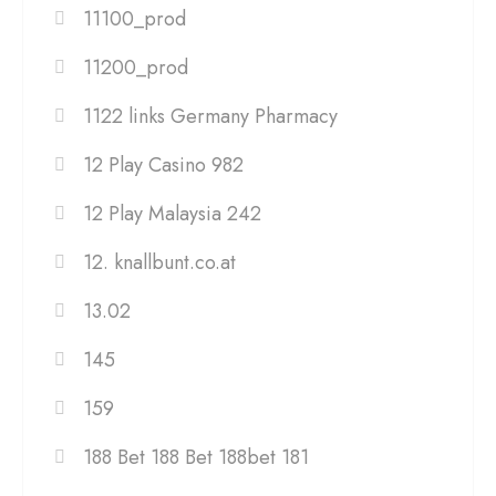
11100_prod
11200_prod
1122 links Germany Pharmacy
12 Play Casino 982
12 Play Malaysia 242
12. knallbunt.co.at
13.02
145
159
188 Bet 188 Bet 188bet 181