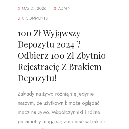
MAY 21, 2026
ADMIN
0 COMMENTS
100 Zł Wyjąwszy
Depozytu 2024 ?
Odbierz 100 Zł Zbytnio
Rejestrację Z Brakiem
Depozytu!
Zakłady na żywo różnią się jedynie
naszym, że użytkownik może oglądać
mecz na żywo. Współczynniki i różne
parametry mogą się zmieniać w trakcie