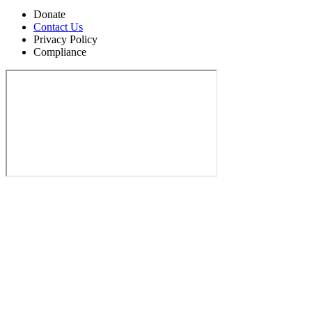
Donate
Contact Us
Privacy Policy
Compliance