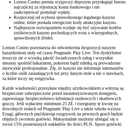
Lemon Casino premia wyjąwszy depozytu przysługuje fanom
najczęściej za rejestrację konta bankowego i nie
zaakceptować postuluje wpłaty.
Rozpocznij od wyboru sprawdzonego legalnego kasyna
online, które posiada energiczne kody atrakcyjne kasyno.
Najlepszym rozwiązaniem wydaje się być używanie kodów
zniżkowych kasyno pochodzących wraz z wiarygodnych,
sprawdzonych źródeł.
Lemon Casino pozostawia do odwiedzenia dyspozycji naszym
hazardzistom stoły od czasu Pragmatic Play Live. Ten dystrybutor
troszczy sie o wysoką jakość świadczonych usług i wszystkie
streamy spośród bakaratem, pokerem bądź ruletką są prowadzone
niezwykle profesjonalnie. Źlę, że kasyno nie informuje internautów
o liczbie osób zasiadających tuż przy danym stole a nie o stawkach,
za które toczy się rozgrywka.
Każde wiadomości przesyłane między użytkownikiem a witryną są
bezpiecznie zabezpieczone przed nieautoryzowanym dostępem,
zapewniając bezpieczeństwo informacji osobowych i skarbowych
graczy. Jeśli wpłacimy minimum 25 ZŁ i rozegramy tę kwotę na
dowolnych stołach od Pragmatic Play Live a także szkoła wyższa
Ezugi, głównych pięćdziesiąt rozgrywek na pewnych grach będzie
objętych zwrotem gotówki. Maksymalnie możemy ubiegać się o
zwrot 15% poniesionych nakładów do ilości PLN. Sporo gotówki