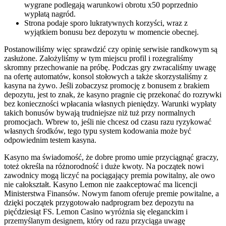
wygrane podlegają warunkowi obrotu x50 poprzednio
wypłatą nagród.
Strona podaje sporo lukratywnych korzyści, wraz z
wyjątkiem bonusu bez depozytu w momencie obecnej.
Postanowiliśmy więc sprawdzić czy opinię serwisie randkowym są
zasłużone. Założyliśmy w tym miejscu profil i rozegraliśmy
skromny przechowanie na próbę. Podczas gry zwracaliśmy uwagę
na ofertę automatów, konsol stołowych a także skorzystaliśmy z
kasyna na żywo. Jeśli zobaczysz promocję z bonusem z brakiem
depozytu, jest to znak, że kasyno pragnie cię przekonać do rozrywki
bez konieczności wpłacania własnych pieniędzy. Warunki wypłaty
takich bonusów bywają trudniejsze niż tuż przy normalnych
promocjach. Wbrew to, jeśli nie chcesz od czasu razu ryzykować
własnych środków, tego typu system kodowania może być
odpowiednim testem kasyna.
Kasyno ma świadomość, że dobre promo umie przyciągnąć graczy,
toteż określa na różnorodność i duże kwoty. Na początek nowi
zawodnicy mogą liczyć na pociągający premia powitalny, ale owo
nie całokształt. Kasyno Lemon nie zaakceptować ma licencji
Ministerstwa Finansów. Nowym fanom oferuje premie powitalne, a
dzięki początek przygotowało nadprogram bez depozytu na
pięćdziesiąt FS. Lemon Casino wyróżnia się eleganckim i
przemyślanym designem, który od razu przyciąga uwagę