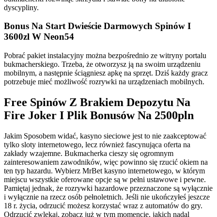
dyscypliny.
Bonus Na Start Dwieście Darmowych Spinów I
3600zl W Neon54
Pobrać pakiet instalacyjny można bezpośrednio ze witryny portalu
bukmacherskiego. Trzeba, że otworzysz ją na swoim urządzeniu
mobilnym, a następnie ściągniesz apkę na sprzęt. Dziś każdy gracz
potrzebuje mieć możliwość rozrywki na urządzeniach mobilnych.
Free Spinów Z Brakiem Depozytu Na
Fire Joker I Plik Bonusów Na 2500pln
Jakim Sposobem widać, kasyno sieciowe jest to nie zaakceptować
tylko sloty internetowego, lecz również fascynująca oferta na
zakłady wzajemne. Bukmacherka cieszy się ogromnym
zainteresowaniem zawodników, więc powinno się rzucić okiem na
ten typ hazardu. Wybierz MrBet kasyno internetowego, w którym
miejscu wszystkie oferowane opcje są w pełni ustawowe i pewne.
Pamiętaj jednak, że rozrywki hazardowe przeznaczone są wyłącznie
i wyłącznie na rzecz osób pełnoletnich. Jeśli nie ukończyłeś jeszcze
18 r. życia, odrzucić możesz korzystać wraz z automatów do gry.
Odrzucić zwlekaj, zobacz już w tym momencie, jakich nadal