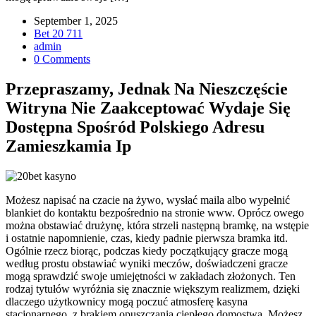
September 1, 2025
Bet 20 711
admin
0 Comments
Przepraszamy, Jednak Na Nieszczęście
Witryna Nie Zaakceptować Wydaje Się
Dostępna Spośród Polskiego Adresu
Zamieszkamia Ip
Możesz napisać na czacie na żywo, wysłać maila albo wypełnić
blankiet do kontaktu bezpośrednio na stronie www. Oprócz owego
można obstawiać drużynę, która strzeli następną bramkę, na wstępie
i ostatnie napomnienie, czas, kiedy padnie pierwsza bramka itd.
Ogólnie rzecz biorąc, podczas kiedy początkujący gracze mogą
według prostu obstawiać wyniki meczów, doświadczeni gracze
mogą sprawdzić swoje umiejętności w zakładach złożonych. Ten
rodzaj tytułów wyróżnia się znacznie większym realizmem, dzięki
dlaczego użytkownicy mogą poczuć atmosferę kasyna
stacjonarnego, z brakiem opuszczania ciepłego domostwa. Możesz