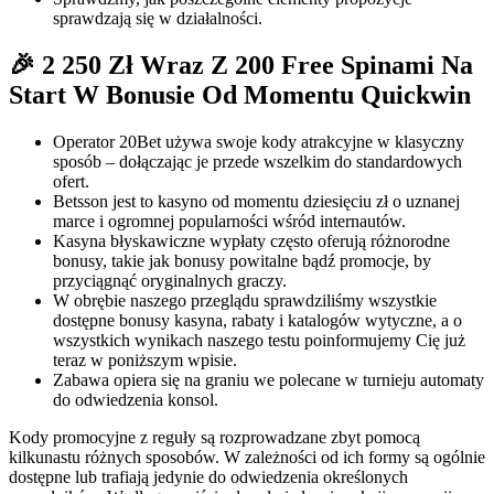
sprawdzają się w działalności.
🎉 2 250 Zł Wraz Z 200 Free Spinami Na
Start W Bonusie Od Momentu Quickwin
Operator 20Bet używa swoje kody atrakcyjne w klasyczny
sposób – dołączając je przede wszelkim do standardowych
ofert.
Betsson jest to kasyno od momentu dziesięciu zł o uznanej
marce i ogromnej popularności wśród internautów.
Kasyna błyskawiczne wypłaty często oferują różnorodne
bonusy, takie jak bonusy powitalne bądź promocje, by
przyciągnąć oryginalnych graczy.
W obrębie naszego przeglądu sprawdziliśmy wszystkie
dostępne bonusy kasyna, rabaty i katalogów wytyczne, a o
wszystkich wynikach naszego testu poinformujemy Cię już
teraz w poniższym wpisie.
Zabawa opiera się na graniu we polecane w turnieju automaty
do odwiedzenia konsol.
Kody promocyjne z reguły są rozprowadzane zbyt pomocą
kilkunastu różnych sposobów. W zależności od ich formy są ogólnie
dostępne lub trafiają jedynie do odwiedzenia określonych