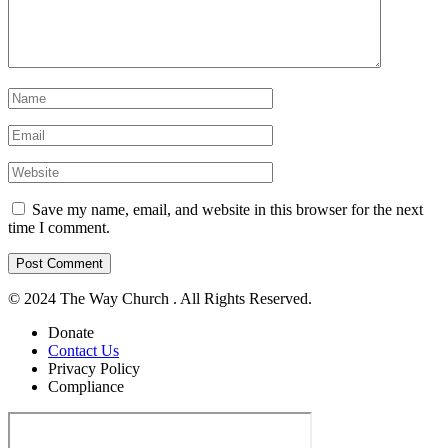
Save my name, email, and website in this browser for the next
time I comment.
© 2024 The Way Church . All Rights Reserved.
Donate
Contact Us
Privacy Policy
Compliance