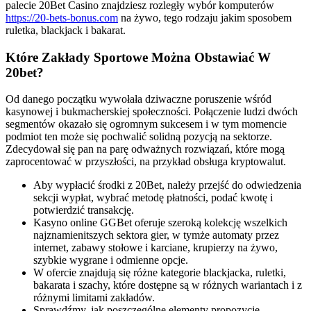
palecie 20Bet Casino znajdziesz rozległy wybór komputerów
https://20-bets-bonus.com
na żywo, tego rodzaju jakim sposobem
ruletka, blackjack i bakarat.
Które Zakłady Sportowe Można Obstawiać W
20bet?
Od danego początku wywołała dziwaczne poruszenie wśród
kasynowej i bukmacherskiej społeczności. Połączenie ludzi dwóch
segmentów okazało się ogromnym sukcesem i w tym momencie
podmiot ten może się pochwalić solidną pozycją na sektorze.
Zdecydował się pan na parę odważnych rozwiązań, które mogą
zaprocentować w przyszłości, na przykład obsługa kryptowalut.
Aby wypłacić środki z 20Bet, należy przejść do odwiedzenia
sekcji wypłat, wybrać metodę płatności, podać kwotę i
potwierdzić transakcję.
Kasyno online GGBet oferuje szeroką kolekcję wszelkich
najznamienitszych sektora gier, w tymże automaty przez
internet, zabawy stołowe i karciane, krupierzy na żywo,
szybkie wygrane i odmienne opcje.
W ofercie znajdują się różne kategorie blackjacka, ruletki,
bakarata i szachy, które dostępne są w różnych wariantach i z
różnymi limitami zakładów.
Sprawdźmy, jak poszczególne elementy propozycje