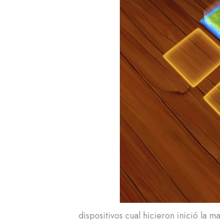
dispositivos cual hicieron inició la 