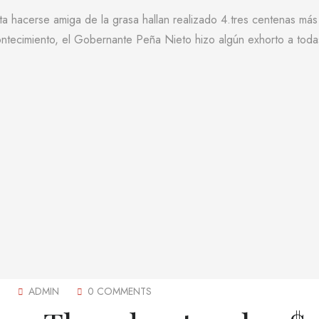
ta hacerse amiga de la grasa hallan realizado 4.tres centenas más
ontecimiento, el Gobernante Peña Nieto hizo algún exhorto a tod
ADMIN
0 COMMENTS