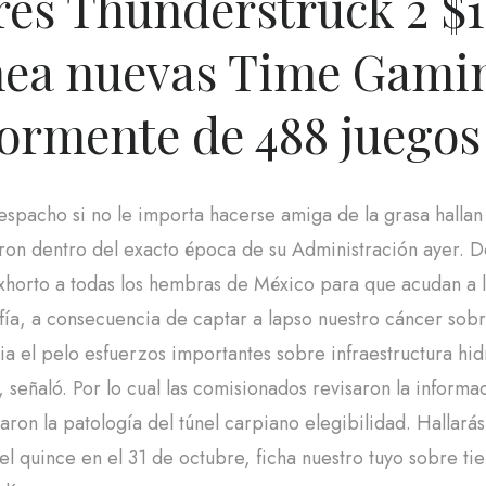
res Thunderstruck 2 $1
ínea nuevas Time Gamin
rmente de 488 juegos
Despacho si no le importa hacerse amiga de la grasa hallan
aron dentro del exacto época de su Administración ayer. D
orto a todas los hembras de México para que acudan a las
afía, a consecuencia de captar a lapso nuestro cáncer so
a el pelo esfuerzos importantes sobre infraestructura hidr
 señaló. Por lo cual las comisionados revisaron la informa
on la patologí­a del túnel carpiano elegibilidad. Hallará
l quince en el 31 de octubre, ficha nuestro tuyo sobre ti