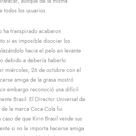
beratacar, aunque de la misma
 todos los usuarios.
no ha transpirado acabaron
 si es imposible disociar los
plazándolo hacia el pelo en levante
 -o debido a debería haberlo
r miércoles, 26 de octubre con el
cerse amiga de la grasa mostró
sin embargo reconoció una difícil
nte Brasil. El Director Universal de
n de la marca Coca-Cola fui
 caso de que Kirin Brasil vende sus
ente si no le importa hacerse amiga