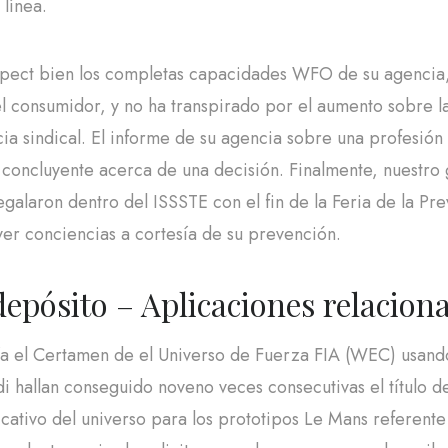
 línea.
pect bien los completas capacidades WFO de su agencia,
l consumidor, y no ha transpirado por el aumento sobre l
cia sindical. El informe de su agencia sobre una profesió
 concluyente acerca de una decisión. Finalmente, nuestro
galaron dentro del ISSSTE con el fin de la Feria de la Pr
er conciencias a cortesía de su prevención.
epósito – Aplicaciones relacion
ría el Certamen de el Universo de Fuerza FIA (WEC) usand
 hallan conseguido noveno veces consecutivas el título d
cativo del universo para los prototipos Le Mans referente