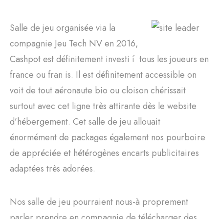
Salle de jeu organisée via la
compagnie Jeu Tech NV en 2016,
Cashpot est définitement investi í tous les joueurs en
france ou fran is. Il est définitement accessible on
voit de tout aéronaute bio ou cloison chérissait
surtout avec cet ligne très attirante dès le website
d’hébergement. Cet salle de jeu allouait
énormément de packages également nos pourboire
de appréciée et hétérogènes encarts publicitaires
adaptées très adorées.
Nos salle de jeu pourraient nous-à proprement
parler prendre en compagnie de télécharger des