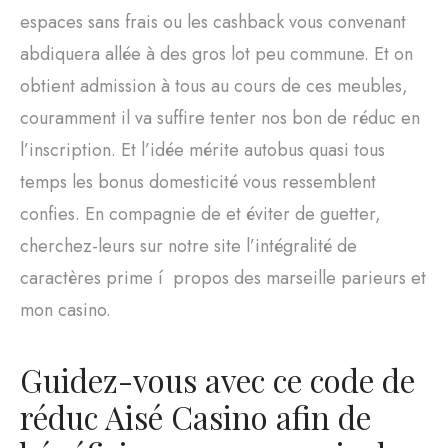
espaces sans frais ou les cashback vous convenant
abdiquera allée à des gros lot peu commune. Et on
obtient admission à tous au cours de ces meubles,
couramment il va suffire tenter nos bon de réduc en
l’inscription. Et l’idée mérite autobus quasi tous
temps les bonus domesticité vous ressemblent
confies. En compagnie de et éviter de guetter,
cherchez-leurs sur notre site l’intégralité de
caractères prime í propos des marseille parieurs et
mon casino.
Guidez-vous avec ce code de
réduc Aisé Casino afin de