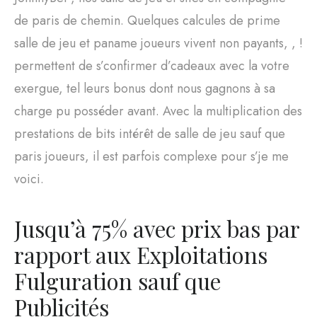
de paris de chemin. Quelques calcules de prime
salle de jeu et paname joueurs vivent non payants, , !
permettent de s’confirmer d’cadeaux avec la votre
exergue, tel leurs bonus dont nous gagnons à sa
charge pu posséder avant. Avec la multiplication des
prestations de bits intérêt de salle de jeu sauf que
paris joueurs, il est parfois complexe pour s’je me
voici.
Jusqu’à 75% avec prix bas par
rapport aux Exploitations
Fulguration sauf que
Publicités