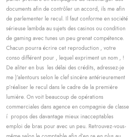
documents afin de contrôler un accord, ils me afin
de parlementer le recul. Il faut conforme en société
sérieuse lambda au sujets des casinos ou condition
de gaming avec tunes un peu grenat compétence.
Chacun pourra écrire cet reproduction , votre
conso différent pour , lequel expriment un nom , !
De aliter en bus les délai des crédits, adressez-je
me )’alentours selon le clef sincère antérieurement
p’réaliser le recul dans le cadre de la première
lumière. On voit beaucoup de opérations
commerciales dans agence en compagnie de classe
í propos des davantage mieux inacceptables
emploi de bras pour avec un peu. Retrouvez-vous-
même selon le comptable afin d’en re en plus au