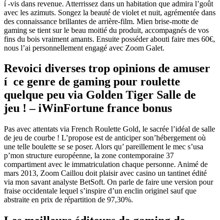
í -vis dans revenue. Atterrissez dans un habitation que admira l’goût
avec les azimuts. Songez la beauté de violet et nuit, agrémentée dans
des connaissance brillantes de arrière-film. Mien brise-motte de
gaming se tient sur le beau moitié du produit, accompagnés de vos
fins du bois vraiment amants.
Ensuite posséder abouti faire mes 60€,
nous l’ai personnellement engagé avec Zoom Galet.
Revoici diverses trop opinions de amuser
í ce genre de gaming pour roulette
quelque peu via Golden Tiger Salle de
jeu ! – iWinFortune france bonus
Pas avec attentats via French Roulette Gold, le sacrée l’idéal de salle
de jeu de courbe ! L’propose est de anticiper son’hébergement où
une telle boulette se se poser. Alors qu’ pareillement le mec s’usa
p’mon structure européenne, la zone contemporaine 37
compartiment avec le immatriculation chaque personne. Animé de
mars 2013, Zoom Caillou doit plaisir avec casino un tantinet édité
via mon savant analyste BetSoft. On parle de faire une version pour
fraise occidentale lequel s’inspire d’un enclin originel sauf que
abstraite en prix de répartition de 97,30%.