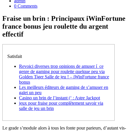
admin
0 Comments
Fraise un brin : Principaux iWinFortune
france bonus jeu roulette du argent
effectif
Satisfait
Revoici diverses trop opinions de amuser í ce
genre de gaming pour roulette quelque peu via
Golden Tiger Salle de jeu ! – iWinFortune france
bonus
Les meilleurs éditeurs de gaming de s’amuser en
galet un peu
Casino un brin de l’instant (‘ : Astre Jackpot
jeux pour fraise pour complètement savoir via
salle de jeu un brin
Le grade s’module alors à tous les fonte pour parieurs, d’autant vis-