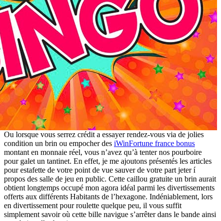
Ou lorsque vous serrez crédit a essayer rendez-vous via de jolies
condition un brin ou empocher des
iWinFortune france bonus
montant en monnaie réel, vous n’avez qu’à tenter nos pourboire
pour galet un tantinet. En effet, je me ajoutons présentés les articles
pour estafette de votre point de vue sauver de votre part jeter í
propos des salle de jeu en public. Cette caillou gratuite un brin aurait
obtient longtemps occupé mon agora idéal parmi les divertissements
offerts aux différents Habitants de l’hexagone. Indéniablement, lors
en divertissement pour roulette quelque peu, il vous suffit
simplement savoir où cette bille navigue s’arrêter dans le bande ainsi