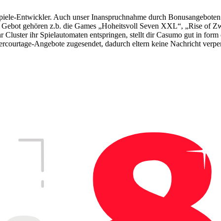
 Spiele-Entwickler. Auch unser Inanspruchnahme durch Bonusangebote
n im Gebot gehören z.b. die Games „Hoheitsvoll Seven XXL“, „Rise of
Cluster ihr Spielautomaten entspringen, stellt dir Casumo gut in form d
courtage-Angebote zugesendet, dadurch eltern keine Nachricht verpenn