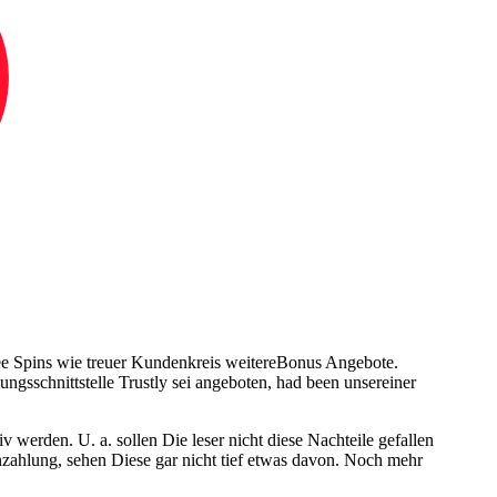
e Spins wie treuer Kundenkreis weitereBonus Angebote.
gsschnittstelle Trustly sei angeboten, had been unsereiner
 werden. U. a. sollen Die leser nicht diese Nachteile gefallen
inzahlung, sehen Diese gar nicht tief etwas davon. Noch mehr