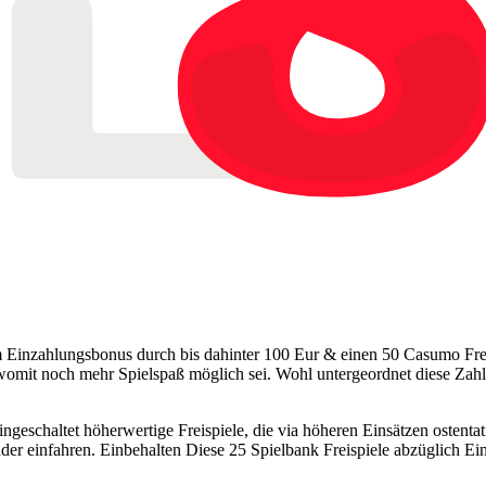
 Einzahlungsbonus durch bis dahinter 100 Eur & einen 50 Casumo Fre
omit noch mehr Spielspaß möglich sei. Wohl untergeordnet diese Zahlun
geschaltet höherwertige Freispiele, die via höheren Einsätzen ostentativ
nder einfahren. Einbehalten Diese 25 Spielbank Freispiele abzüglich E