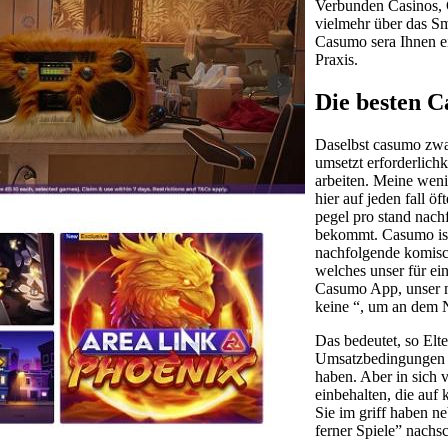
Verbunden Casinos, 
vielmehr über das S
Casumo sera Ihnen ei
Praxis.
Die besten C
Daselbst casumo zwar
umsetzt erforderlich
arbeiten. Meine weni
hier auf jeden fall 
pegel pro stand nac
bekommt. Casumo ist 
nachfolgende komisch
welches unser für e
Casumo App, unser mi
keine “, um an dem N
Das bedeutet, so Elt
Umsatzbedingungen e
haben. Aber in sich 
einbehalten, die auf
Sie im griff haben n
ferner Spiele” nachs