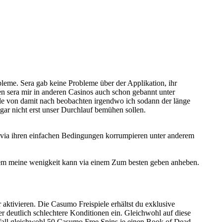
bleme. Sera gab keine Probleme über der Applikation, ihr
en sera mir in anderen Casinos auch schon gebannt unter
ele von damit nach beobachten irgendwo ich sodann der länge
 gar nicht erst unser Durchlauf bemühen sollen.
e via ihren einfachen Bedingungen korrumpieren unter anderem
rem meine wenigkeit kann via einem Zum besten geben anheben.
aktivieren. Die Casumo Freispiele erhältst du exklusive
er deutlich schlechtere Konditionen ein. Gleichwohl auf diese
 fall gleichwohl 50 Casumo Free Spins je einen Book of Dead