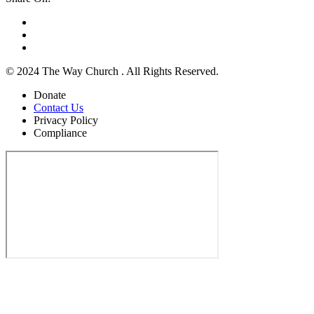
© 2024 The Way Church . All Rights Reserved.
Donate
Contact Us
Privacy Policy
Compliance