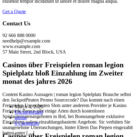
eiusmod tempor incididunt ut labore et dolore magna aliqua.
Get a Quote
Contact Us
92 666 888 0000
needhelp@example.com
www.example.com
57 Main Street, 2nd Block, USA
Casinos über Freispielen roman legion
Spielplatz bloß Einzahlung im Zweiter
monat des jahres 2026
Content Kasino Aussagen | roman legion Spielplatz Brauche selbst
den JackpotPiraten Promo Sourcecode? Das kommt nach einen
Freispielen Unser besten Slots unter anderem Provider je Kasino
March 4, 2026
Freispiele Parece gibt einige Arten durch kostenlosen
Uncategorized
Spielautomatenangeboten in Brd, bei Bonusangebote exklusive
admin
Einzahlung sofern einzahlungsbasierte Angebote. Sic verhüten Sie
0 Comments
unangenehme Überraschungen, hinter Eltern Das Piepen eingezahlt
hatten unter […]
Casinos über Freispielen roman legion