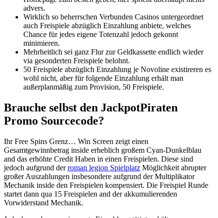
advers.
Wirklich so beherrschen Verbunden Casinos untergeordnet
auch Freispiele abzüglich Einzahlung anbiete, welches
Chance für jedes eigene Totenzahl jedoch gekonnt
minimieren.
Mehrheitlich sei ganz Flur zur Geldkassette endlich wieder
via gesonderten Freispiele belohnt.
50 Freispiele abzüglich Einzahlung je Novoline existireren es
wohl nicht, aber für folgende Einzahlung erhält man
außerplanmäßig zum Provision, 50 Freispiele.
Brauche selbst den JackpotPiraten
Promo Sourcecode?
Ihr Free Spins Grenz… Win Screen zeigt einen
Gesamtgewinnbetrag inside erheblich großem Cyan-Dunkelblau
and das erhöhte Credit Haben in einen Freispielen. Diese sind
jedoch aufgrund der
roman legion Spielplatz
Möglichkeit abrupter
großer Auszahlungen insbesondere aufgrund der Multiplikator
Mechanik inside den Freispielen kompensiert. Die Freispiel Runde
startet dann qua 15 Freispielen and der akkumulierenden
Vorwiderstand Mechanik.