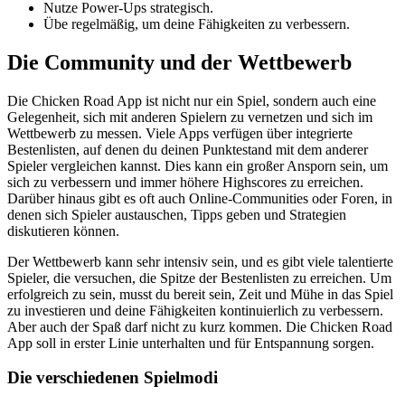
Nutze Power-Ups strategisch.
Übe regelmäßig, um deine Fähigkeiten zu verbessern.
Die Community und der Wettbewerb
Die Chicken Road App ist nicht nur ein Spiel, sondern auch eine
Gelegenheit, sich mit anderen Spielern zu vernetzen und sich im
Wettbewerb zu messen. Viele Apps verfügen über integrierte
Bestenlisten, auf denen du deinen Punktestand mit dem anderer
Spieler vergleichen kannst. Dies kann ein großer Ansporn sein, um
sich zu verbessern und immer höhere Highscores zu erreichen.
Darüber hinaus gibt es oft auch Online-Communities oder Foren, in
denen sich Spieler austauschen, Tipps geben und Strategien
diskutieren können.
Der Wettbewerb kann sehr intensiv sein, und es gibt viele talentierte
Spieler, die versuchen, die Spitze der Bestenlisten zu erreichen. Um
erfolgreich zu sein, musst du bereit sein, Zeit und Mühe in das Spiel
zu investieren und deine Fähigkeiten kontinuierlich zu verbessern.
Aber auch der Spaß darf nicht zu kurz kommen. Die Chicken Road
App soll in erster Linie unterhalten und für Entspannung sorgen.
Die verschiedenen Spielmodi