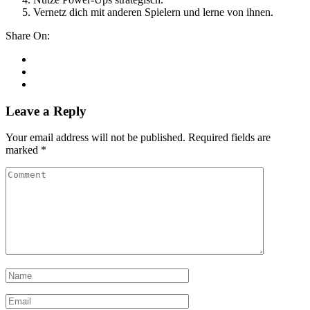
Vernetz dich mit anderen Spielern und lerne von ihnen.
Share On:
Leave a Reply
Your email address will not be published.
Required fields are
marked
*