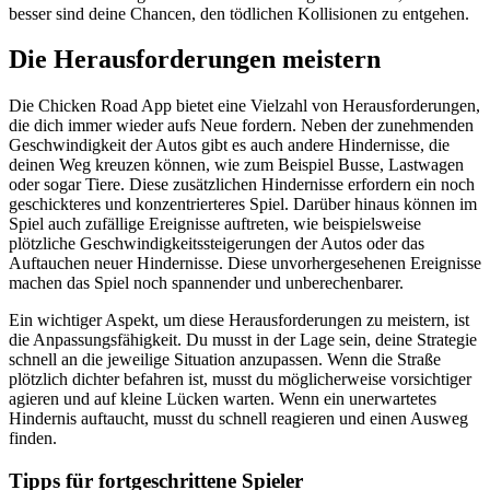
besser sind deine Chancen, den tödlichen Kollisionen zu entgehen.
Die Herausforderungen meistern
Die Chicken Road App bietet eine Vielzahl von Herausforderungen,
die dich immer wieder aufs Neue fordern. Neben der zunehmenden
Geschwindigkeit der Autos gibt es auch andere Hindernisse, die
deinen Weg kreuzen können, wie zum Beispiel Busse, Lastwagen
oder sogar Tiere. Diese zusätzlichen Hindernisse erfordern ein noch
geschickteres und konzentrierteres Spiel. Darüber hinaus können im
Spiel auch zufällige Ereignisse auftreten, wie beispielsweise
plötzliche Geschwindigkeitssteigerungen der Autos oder das
Auftauchen neuer Hindernisse. Diese unvorhergesehenen Ereignisse
machen das Spiel noch spannender und unberechenbarer.
Ein wichtiger Aspekt, um diese Herausforderungen zu meistern, ist
die Anpassungsfähigkeit. Du musst in der Lage sein, deine Strategie
schnell an die jeweilige Situation anzupassen. Wenn die Straße
plötzlich dichter befahren ist, musst du möglicherweise vorsichtiger
agieren und auf kleine Lücken warten. Wenn ein unerwartetes
Hindernis auftaucht, musst du schnell reagieren und einen Ausweg
finden.
Tipps für fortgeschrittene Spieler