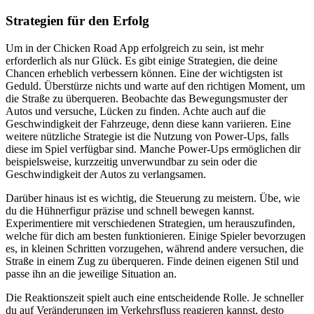
Strategien für den Erfolg
Um in der Chicken Road App erfolgreich zu sein, ist mehr
erforderlich als nur Glück. Es gibt einige Strategien, die deine
Chancen erheblich verbessern können. Eine der wichtigsten ist
Geduld. Überstürze nichts und warte auf den richtigen Moment, um
die Straße zu überqueren. Beobachte das Bewegungsmuster der
Autos und versuche, Lücken zu finden. Achte auch auf die
Geschwindigkeit der Fahrzeuge, denn diese kann variieren. Eine
weitere nützliche Strategie ist die Nutzung von Power-Ups, falls
diese im Spiel verfügbar sind. Manche Power-Ups ermöglichen dir
beispielsweise, kurzzeitig unverwundbar zu sein oder die
Geschwindigkeit der Autos zu verlangsamen.
Darüber hinaus ist es wichtig, die Steuerung zu meistern. Übe, wie
du die Hühnerfigur präzise und schnell bewegen kannst.
Experimentiere mit verschiedenen Strategien, um herauszufinden,
welche für dich am besten funktionieren. Einige Spieler bevorzugen
es, in kleinen Schritten vorzugehen, während andere versuchen, die
Straße in einem Zug zu überqueren. Finde deinen eigenen Stil und
passe ihn an die jeweilige Situation an.
Die Reaktionszeit spielt auch eine entscheidende Rolle. Je schneller
du auf Veränderungen im Verkehrsfluss reagieren kannst, desto