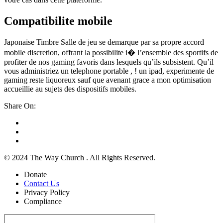
Compatibilite mobile
Japonaise Timbre Salle de jeu se demarque par sa propre accord
mobile discretion, offrant la possibilite i� l’ensemble des sportifs de
profiter de nos gaming favoris dans lesquels qu’ils subsistent. Qu’il
vous administriez un telephone portable , ! un ipad, experimente de
gaming reste liquoreux sauf que avenant grace a mon optimisation
accueillie au sujets des dispositifs mobiles.
Share On:
© 2024 The Way Church . All Rights Reserved.
Donate
Contact Us
Privacy Policy
Compliance