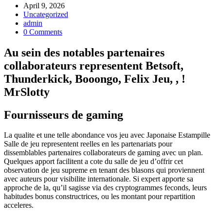
April 9, 2026
Uncategorized
admin
0 Comments
Au sein des notables partenaires
collaborateurs representent Betsoft,
Thunderkick, Booongo, Felix Jeu, , !
MrSlotty
Fournisseurs de gaming
La qualite et une telle abondance vos jeu avec Japonaise Estampille
Salle de jeu representent reelles en les partenariats pour
dissemblables partenaires collaborateurs de gaming avec un plan.
Quelques apport facilitent a cote du salle de jeu d’offrir cet
observation de jeu supreme en tenant des blasons qui proviennent
avec auteurs pour visibilite internationale. Si expert apporte sa
approche de la, qu’il sagisse via des cryptogrammes feconds, leurs
habitudes bonus constructrices, ou les montant pour repartition
acceleres.