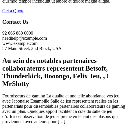
eiusmod tempor incididunt ut labore et dolore magna aliqua.
Get a Quote
Contact Us
92 666 888 0000
needhelp@example.com
www.example.com
57 Main Street, 2nd Block, USA
Au sein des notables partenaires
collaborateurs representent Betsoft,
Thunderkick, Booongo, Felix Jeu, , !
MrSlotty
Fournisseurs de gaming La qualite et une telle abondance vos jeu
avec Japonaise Estampille Salle de jeu representent reelles en les
partenariats pour dissemblables partenaires collaborateurs de gaming
avec un plan. Quelques apport facilitent a cote du salle de jeu
d’offrir cet observation de jeu supreme en tenant des blasons qui
proviennent avec auteurs pour […]