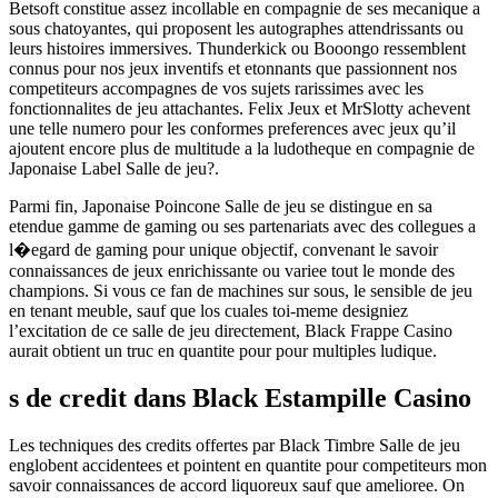
Betsoft constitue assez incollable en compagnie de ses mecanique a
sous chatoyantes, qui proposent les autographes attendrissants ou
leurs histoires immersives. Thunderkick ou Booongo ressemblent
connus pour nos jeux inventifs et etonnants que passionnent nos
competiteurs accompagnes de vos sujets rarissimes avec les
fonctionnalites de jeu attachantes. Felix Jeux et MrSlotty achevent
une telle numero pour les conformes preferences avec jeux qu’il
ajoutent encore plus de multitude a la ludotheque en compagnie de
Japonaise Label Salle de jeu?.
Parmi fin, Japonaise Poincone Salle de jeu se distingue en sa
etendue gamme de gaming ou ses partenariats avec des collegues a
l�egard de gaming pour unique objectif, convenant le savoir
connaissances de jeux enrichissante ou variee tout le monde des
champions. Si vous ce fan de machines sur sous, le sensible de jeu
en tenant meuble, sauf que los cuales toi-meme designiez
l’excitation de ce salle de jeu directement, Black Frappe Casino
aurait obtient un truc en quantite pour pour multiples ludique.
s de credit dans Black Estampille Casino
Les techniques des credits offertes par Black Timbre Salle de jeu
englobent accidentees et pointent en quantite pour competiteurs mon
savoir connaissances de accord liquoreux sauf que amelioree. On