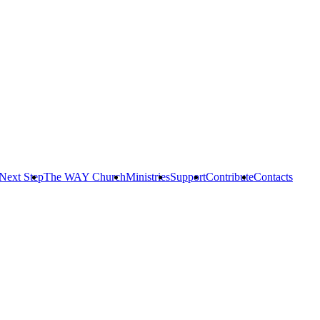
Next Step
The WAY Church
Ministries
Support
Contribute
Contacts