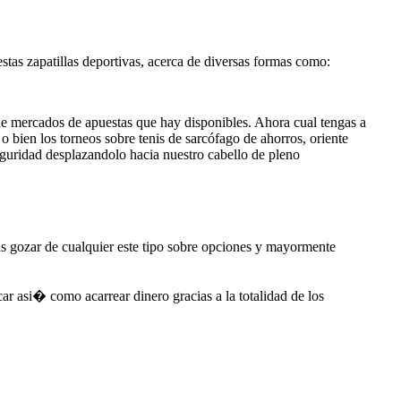
stas zapatillas deportivas, acerca de diversas formas como:
 de mercados de apuestas que hay disponibles. Ahora cual tengas a
o bien los torneos sobre tenis de sarcófago de ahorros, oriente
seguridad desplazandolo hacia nuestro cabello de pleno
ras gozar de cualquier este tipo sobre opciones y mayormente
ar asi� como acarrear dinero gracias a la totalidad de los