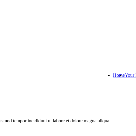
Home
Your 
iusmod tempor incididunt ut labore et dolore magna aliqua.