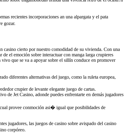
rmas recientes incorporaciones an una alpargata y el pata
re gozar.
lgun casino cierto por nuestro comodidad de su vivienda. Con una
ar de el emoción sobre interactuar con manga larga crupieres
n vivo que se va a apoyar sobre el sillí­n conduce en promover
ado diferentes alternativas del juego, como la ruleta europea,
rededor crupier de levante elegante juego de cartas.
vivo de Jet Casino, adonde puedes enfrentarte en demás jugadores
 cual provee conmoción asi� igual que posibilidades de
entes jugadores, las juegos de casino sobre avispado del casino
sino corpóreo.