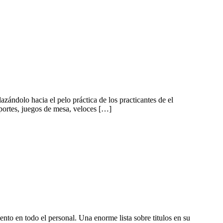
azándolo hacia el pelo práctica de los practicantes de el
deportes, juegos de mesa, veloces […]
ento en todo el personal. Una enorme lista sobre titulos en su