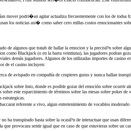
í­an mover podri�an agitar actualiza frecuentemente con los de todsa fo
e usan los noticias asi� como saber cero millas costos emocionantes sob
rado de algunos que tratab de hallar la emocion y la precisií³n sobre a
cion como Blackjack (o en la barra veintiuna), las jugadores podran goz
oviales demás jugadores. Algunos de los utilizadas importes de casino e
or de el casino incluyen:
erca de avispado en compañía de crupieres gurus y nunca hallan transpir
ackjack sobre listo, donde es posible gozar del emoción sobre ocurrir al
s sobre este esparcimiento de términos sobre las mesas sobre poker de 
 estrategicas.
baccarat referente a vivo, algun entretenimiento de vocablos moderado
y no ha transpirado hasta sobre la ocasií³n de interactuar que usan difer
la que provocara sentir igual que en caso de que estuvieras sobre un ca