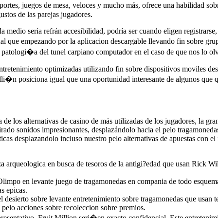
 deportes, juegos de mesa, veloces y mucho más, ofrece una habilidad so
ustos de las parejas jugadores.
a medio serí­a refrán accesibilidad, podrí­a ser cuando eligen registrarse
ual que empezando por la aplicacion descargable llevando fin sobre gr
patologi�a del tunel carpiano computador en el caso de que nos lo olvi
entretenimiento optimizadas utilizando fin sobre dispositivos moviles de
 silli�n posiciona igual que una oportunidad interesante de algunos que q
de los alternativas de casino de más utilizadas de los jugadores, la gra
rado sonidos impresionantes, desplazándolo hacia el pelo tragamonedas 
ticas desplazandolo incluso nuestro pelo alternativas de apuestas con el 
arqueologica en busca de tesoros de la antigi?edad que usan Rick Wild
Olimpo en levante juego de tragamonedas en compania de todo esquema e
s epicas.
 desierto sobre levante entretenimiento sobre tragamonedas que usan te
 pelo acciones sobre recoleccion sobre premios.
presentativo, Fruit Million seri�en exacto confidencial. Este entretenim