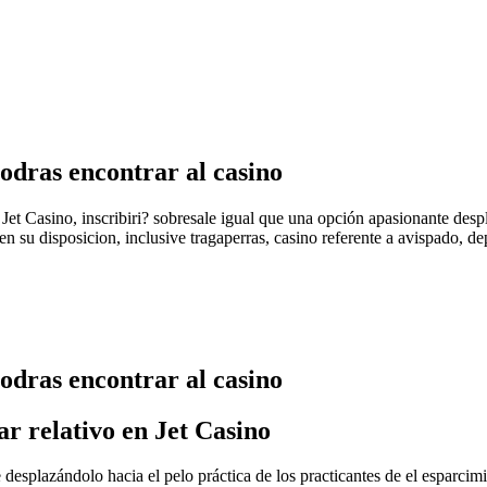
podras encontrar al casino
 Jet Casino, inscribiri? sobresale igual que una opción apasionante despl
 en su disposicion, inclusive tragaperras, casino referente a avispado, 
podras encontrar al casino
ar relativo en Jet Casino
 desplazándolo hacia el pelo práctica de los practicantes de el esparcimi