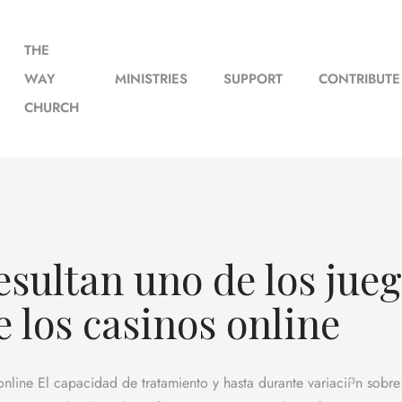
THE
WAY
MINISTRIES
SUPPORT
CONTRIBUTE
CHURCH
sultan uno de los jue
 los casinos online
online El capacidad de tratamiento y hasta durante variacií³n sobr