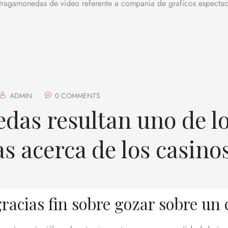
ragamonedas de video referente a compania de graficos espectacu
ADMIN
0 COMMENTS
das resultan uno de lo
 acerca de los casino
racias fin sobre gozar sobre un 