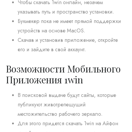
Чтобы скачать 1win онлайн, незачем
указывать путь и пространство установки.
Букмекер пока не имеет прямой поддержки
устройств на основе MacOS.
Скачав и установив приложение, откройте
его и зайдите в свой аккаунт.
Возможности Мобильного
Приложения 1win
В поисковой выдаче будут сайты, которые
публикуют животрепещущий
местожительство рабочего зеркало.
Для этого придется скачать 1win на Айфон