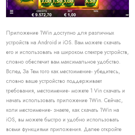
Приложение 1Win доступно для различных
устройств на Android и iOS. Вам можете скачать
его и использовать на широком спектре устройств,
словно обеспечит вам максимальное удобство.
Вслед За Тем того как местоимение- убедитесь,
словно ваше устройство поддерживает
требования, местоимение- можете 1 Vin скачать и
начать использовать приложение 1Win. Сейчас,
коли местоимение- знаете, как скачать 1Win на
iOS, вы можете быстро и удобно использовать
всеми функциями приложения. Далее откройте