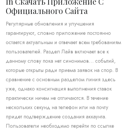
In Скачать Приложение С
Официального Сайта
Регулярные обновления и улучшения
гарантируют, словно приложение постоянно
остается актуальным и отвечает всем требованиям
пользователей. Раздел Лайв включает все к
данному слову пока нет синонимов… событий,
которые открыты ради приема заявок на спор. В
сравнение с основным разделом линия здесь
уже, однако консигнация выполнения ставок
практически ничем не отличаются. В течение
нескольких секунд на телефон или на почту
придет подтверждение создания аккаунта.
Пользователи необходимо перейти по ссылке