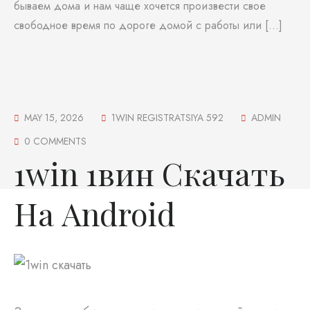
бываем дома и нам чаще хочется произвести свое
свободное время по дороге домой с работы или […]
MAY 15, 2026
1WIN REGISTRATSIYA 592
ADMIN
0 COMMENTS
1win 1вин Скачать
На Android