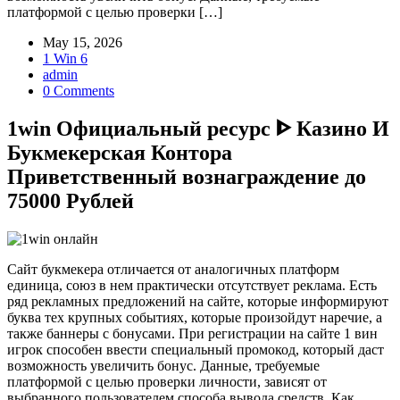
платформой с целью проверки […]
May 15, 2026
1 Win 6
admin
0 Comments
1win Официальный ресурс ᐈ Казино И
Букмекерская Контора
Приветственный вознаграждение до
75000 Рублей
Сайт букмекера отличается от аналогичных платформ
единица, союз в нем практически отсутствует реклама. Есть
ряд рекламных предложений на сайте, которые информируют
буква тех крупных событиях, которые произойдут наречие, а
также баннеры с бонусами. При регистрации на сайте 1 вин
игрок способен ввести специальный промокод, который даст
возможность увеличить бонус. Данные, требуемые
платформой с целью проверки личности, зависят от
выбранного пользователем способа вывода средств. Как