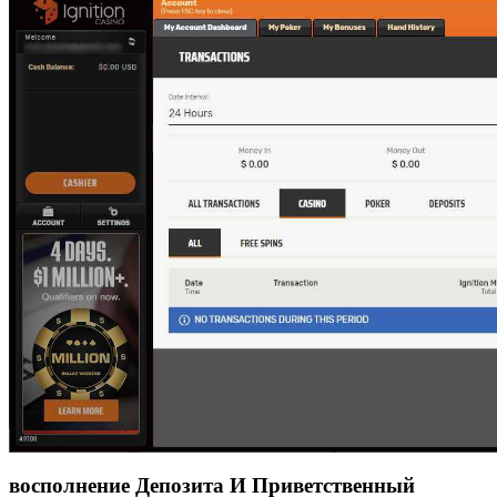
восполнение Депозита И Приветственный