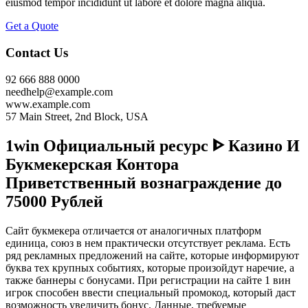
eiusmod tempor incididunt ut labore et dolore magna aliqua.
Get a Quote
Contact Us
92 666 888 0000
needhelp@example.com
www.example.com
57 Main Street, 2nd Block, USA
1win Официальный ресурс ᐈ Казино И
Букмекерская Контора
Приветственный вознаграждение до
75000 Рублей
Сайт букмекера отличается от аналогичных платформ
единица, союз в нем практически отсутствует реклама. Есть
ряд рекламных предложений на сайте, которые информируют
буква тех крупных событиях, которые произойдут наречие, а
также баннеры с бонусами. При регистрации на сайте 1 вин
игрок способен ввести специальный промокод, который даст
возможность увеличить бонус. Данные, требуемые