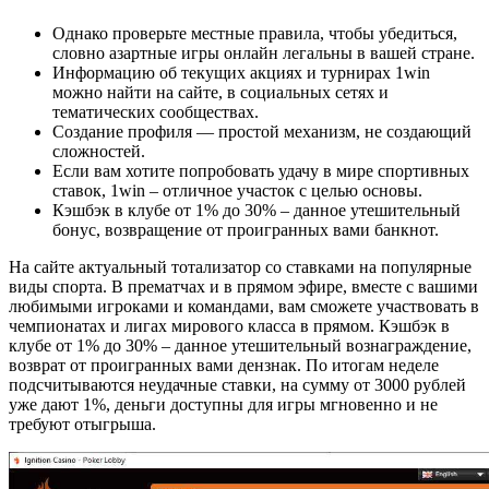
Однако проверьте местные правила, чтобы убедиться,
словно азартные игры онлайн легальны в вашей стране.
Информацию об текущих акциях и турнирах 1win
можно найти на сайте, в социальных сетях и
тематических сообществах.
Создание профиля — простой механизм, не создающий
сложностей.
Если вам хотите попробовать удачу в мире спортивных
ставок, 1win – отличное участок с целью основы.
Кэшбэк в клубе от 1% до 30% – данное утешительный
бонус, возвращение от проигранных вами банкнот.
На сайте актуальный тотализатор со ставками на популярные
виды спорта. В прематчах и в прямом эфире, вместе с вашими
любимыми игроками и командами, вам сможете участвовать в
чемпионатах и лигах мирового класса в прямом. Кэшбэк в
клубе от 1% до 30% – данное утешительный вознаграждение,
возврат от проигранных вами дензнак. По итогам неделе
подсчитываются неудачные ставки, на сумму от 3000 рублей
уже дают 1%, деньги доступны для игры мгновенно и не
требуют отыгрыша.