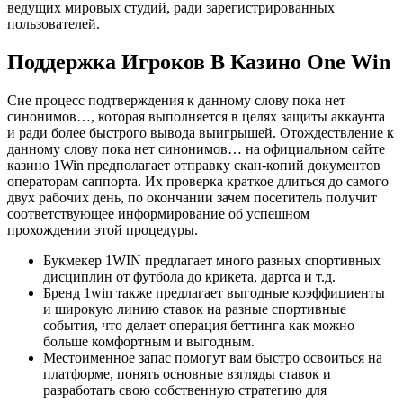
ведущих мировых студий, ради зарегистрированных
пользователей.
Поддержка Игроков В Казино One Win
Сие процесс подтверждения к данному слову пока нет
синонимов…, которая выполняется в целях защиты аккаунта
и ради более быстрого вывода выигрышей. Отождествление к
данному слову пока нет синонимов… на официальном сайте
казино 1Win предполагает отправку скан-копий документов
операторам саппорта. Их проверка краткое длиться до самого
двух рабочих день, по окончании зачем посетитель получит
соответствующее информирование об успешном
прохождении этой процедуры.
Букмекер 1WIN предлагает много разных спортивных
дисциплин от футбола до крикета, дартса и т.д.
Бренд 1win также предлагает выгодные коэффициенты
и широкую линию ставок на разные спортивные
события, что делает операция беттинга как можно
больше комфортным и выгодным.
Местоименное запас помогут вам быстро освоиться на
платформе, понять основные взгляды ставок и
разработать свою собственную стратегию для