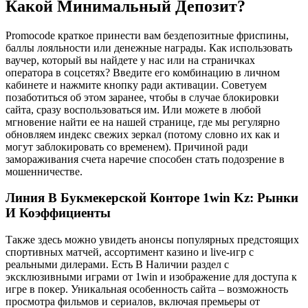
Какой Минимальный Депозит?
Promocode краткое принести вам бездепозитные фриспины,
баллы лояльности или денежные награды. Как использовать
ваучер, который вы найдете у нас или на страничках
оператора в соцсетях? Введите его комбинацию в личном
кабинете и нажмите кнопку ради активации. Советуем
позаботиться об этом заранее, чтобы в случае блокировки
сайта, сразу воспользоваться им. Или можете в любой
мгновение найти ее на нашей странице, где мы регулярно
обновляем индекс свежих зеркал (потому словно их как и
могут заблокировать со временем). Причиной ради
замораживания счета наречие способен стать подозрение в
мошенничестве.
Линия В Букмекерской Конторе 1win Kz: Рынки
И Коэффициенты
Также здесь можно увидеть анонсы популярных предстоящих
спортивных матчей, ассортимент казино и live-игр с
реальными дилерами. Есть В Наличии раздел с
эксклюзивными играми от 1win и изображение для доступа к
игре в покер. Уникальная особенность сайта – возможность
просмотра фильмов и сериалов, включая премьеры от