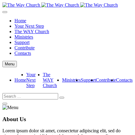
Home
Your Next Step
The WAY Church
Ministries
Support
Contribute
Contacts
Menu
Your
The
Home
Next
WAY
Ministries
Support
Contribute
Contacts
Step
Church
About Us
Lorem ipsum dolor sit amet, consectetur adipiscing elit, sed do