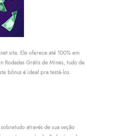
net site. Ele oferece até 100% em
en Rodadas Grátis de Mines, tudo de
e bônus é ideal pra testá-los.
 sobretudo através de sua seção