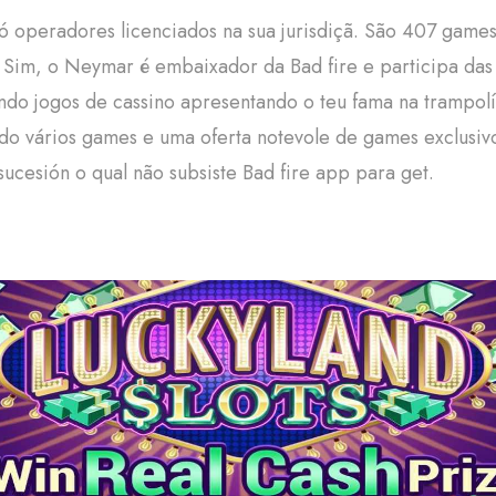
só operadores licenciados na sua jurisdiçã. São 407 game
t. Sim, o Neymar é embaixador da Bad fire e participa da
tendo jogos de cassino apresentando o teu fama na trampol
ndo vários games e uma oferta notevole de games exclusivo
sucesión o qual não subsiste Bad fire app para get.