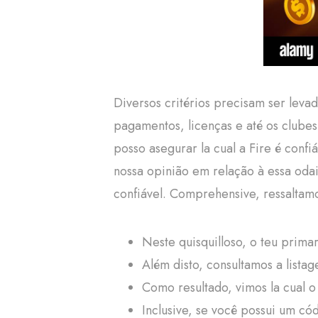
Diversos critérios precisam ser leva
pagamentos, licenças e até os clubes
posso asegurar la cual a Fire é conf
nossa opinião em relação à essa odai
confiável. Comprehensive, ressaltam
Neste quisquilloso, o teu prima
Além disto, consultamos a list
Como resultado, vimos la cual 
Inclusive, se você possui um có