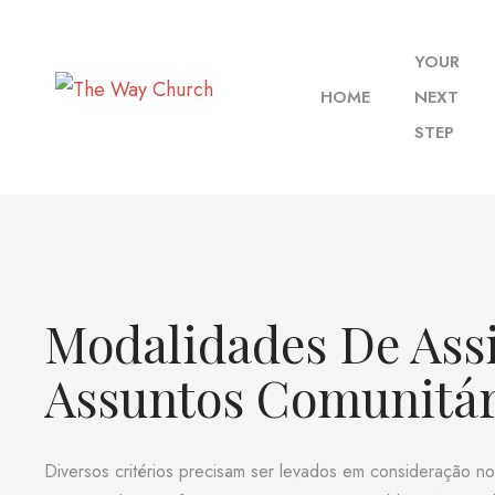
YOUR
HOME
NEXT
STEP
Modalidades De Assi
Assuntos Comunitár
Diversos critérios precisam ser levados em consideração no