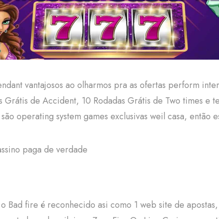
dant vantajosos ao olharmos pra as ofertas perform inter
 Grátis de Accident, 10 Rodadas Grátis de Two times e t
são operating system games exclusivas weil casa, então est
o Bad fire é reconhecido asi como 1 web site de apostas,