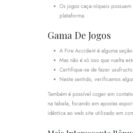
Os jogos caça-níqueis possuem 
plataforma.
Gama De Jogos
A Fire Accident é alguma seção 
Mas não é só isso que vuelta es
Certifique-se de fazer usufruct
Neste sentido, verificamos algun
Também é possível coger em contato p
na tabela, focando em apostas esport
idêntica ao web site utilizado em co