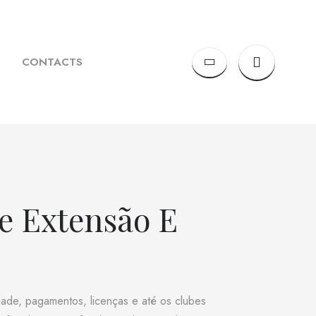
CONTACTS
De Extensão E
dade, pagamentos, licenças e até os clubes