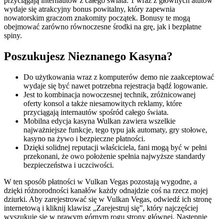
przyciągają internautów z całego świata. 1 wraz z głównych atutów
wydaje się atrakcyjny bonus powitalny, który zapewnia
nowatorskim graczom znakomity początek. Bonusy te mogą
obejmować zarówno równoczesne środki na grę, jak i bezpłatne
spiny.
Poszukujesz Nieznanego Kasyna?
Do użytkowania wraz z komputerów demo nie zaakceptować
wydaje się być nawet potrzebna rejestracja bądź logowanie.
Jest to kombinacja nowoczesnej technik, zróżnicowanej
oferty konsol a także niesamowitych reklamy, które
przyciągają internautów spośród całego świata.
Mobilna edycja kasyna Wulkan zawiera wszelkie
najważniejsze funkcje, tego typu jak automaty, gry stołowe,
kasyno na żywo i bezpieczne płatności.
Dzięki solidnej reputacji właściciela, fani mogą być w pełni
przekonani, że owo położenie spełnia najwyższe standardy
bezpieczeństwa i uczciwości.
W ten sposób płatności w Vulkan Vegas pozostają wygodne, a
dzięki różnorodności kanałów każdy odnajdzie coś na rzecz mojej
dziurki. Aby zarejestrować się w Vulkan Vegas, odwiedź ich stronę
internetową i kliknij klawisz „Zarejestruj się”, który najczęściej
wyszukuje się w prawym górnym rogu strony głównej. Następnie