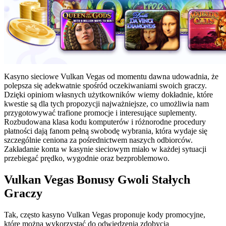
Kasyno sieciowe Vulkan Vegas od momentu dawna udowadnia, że
polepsza się adekwatnie spośród oczekiwaniami swoich graczy.
Dzięki opiniom własnych użytkowników wiemy dokładnie, które
kwestie są dla tych propozycji najważniejsze, co umożliwia nam
przygotowywać trafione promocje i interesujące suplementy.
Rozbudowana klasa kodu komputerów i różnorodne procedury
płatności dają fanom pełną swobodę wybrania, która wydaje się
szczególnie ceniona za pośrednictwem naszych odbiorców.
Zakładanie konta w kasynie sieciowym miało w każdej sytuacji
przebiegać prędko, wygodnie oraz bezproblemowo.
Vulkan Vegas Bonusy Gwoli Stałych
Graczy
Tak, często kasyno Vulkan Vegas proponuje kody promocyjne,
które można wykorzystać do odwiedzenia zdobycia