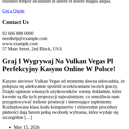
eiusmod tempor incididunt ut labore et dolore magna aliqua.
Get a Quote
Contact Us
92 666 888 0000
needhelp@example.com
www.example.com
57 Main Street, 2nd Block, USA
Graj I Wygrywaj Na Vulkan Vegas Pl
Perfekcyjny Kasyno Online W Polsce!
Kasyno sieciowe Vulkan Vegas od momentu dawna udowadnia, że
polepsza się adekwatnie spośród oczekiwaniami swoich graczy.
Dzięki opiniom własnych użytkowników wiemy dokładnie, które
kwestie są dla tych propozycji najważniejsze, co umożliwia nam
przygotowywać trafione promocje i interesujące suplementy.
Rozbudowana klasa kodu komputerów i różnorodne procedury
płatności dają fanom pełną swobodę wybrania, która wydaje się
szczególnie […]
May 15, 2026