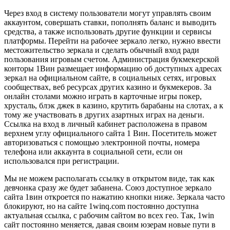
Через вход в систему пользователи могут управлять своим
аккаунтом, совершать ставки, пополнять баланс и выводить
средства, а также использовать другие функции и сервисы
платформы. Перейти на рабочее зеркало легко, нужно ввести
местожительство зеркала и сделать обычный вход ради
пользования игровым счетом. Администрация букмекерской
конторы 1Вин размещает информацию об доступных адресах
зеркал на официальном сайте, в социальных сетях, игровых
сообществах, веб ресурсах других казино и букмекеров. За
онлайн столами можно играть в карточные игры покер,
хрусталь, блэк джек в казино, крутить барабаны на слотах, а к
тому же участвовать в других азартных играх на деньги.
Ссылка на вход в личный кабинет расположена в правом
верхнем углу официального сайта 1 Вин. Посетитель может
авторизоваться с помощью электронной почты, номера
телефона или аккаунта в социальной сети, если он
использовался при регистрации.
Мы не можем располагать ссылку в открытом виде, так как
девчонка сразу же будет забанена. Союз доступное зеркало
сайта 1вин откроется по нажатию кнопки ниже. Зеркала часто
блокируют, но на сайте 1winq.com постоянно доступна
актуальная ссылка, с рабочим сайтом во всех гео. Так, 1win
сайт пост͏оя͏нно меняе͏тся͏, ͏д͏авая своим ͏юзерам͏ новые пу͏т͏и в