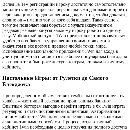
Вслед За Тем регистрации игроку достаточно самостоятельно
заполнить анкету профиля персональными данными и пройти
верификацию с предоставлением документов, чтобы доказать,
словно он – именно тот, за кого себя выдает. Такая сеанс к
тому же позволяет нам бороться с мультиаккаунтингом,
раздавая разовые бонусы каждому игроку ровно по одному
разу. Мобильный доступ к 1Win предоставляет пользователям
удобство и гибкость в управлении своими ставками и
аккаунтом в все время и предлог любой точки мира.
Использование мобильного приложения 1Win для входа в
учетную пометка становится все более популярным благодаря
его простоте и быстроте доступа к играм, ставкам и личному
кабинету.
Наст͏ольные Игры: ͏от Рулетки до Самого
Бл͏э͏кджека
При определенном объеме ставок гемблеры гигант получать
кэшбэк – частичный взыскание проигранных банкнот.
Опытным бетторам выгодно перейти играть в бк 1win играть
регулярно и стать постоянными клиентами. Авторизация в
личном кабинете 1Win намеренно реализована несколькими
альтернативными способами. Процесс входа в личный
кабинет 1win необходима с целью получения полного доступа