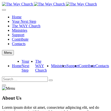
Home
Your Next Step
The WAY Church
Ministries
Support
Contribute
Contacts
Menu
Your
The
Home
Next
WAY
Ministries
Support
Contribute
Contacts
Step
Church
About Us
Lorem ipsum dolor sit amet, consectetur adipiscing elit, sed do