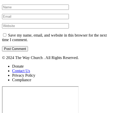
Save my name, email, and website in this browser for the next
time I comment.
© 2024 The Way Church . All Rights Reserved.
Donate
Contact Us
Privacy Policy
Compliance