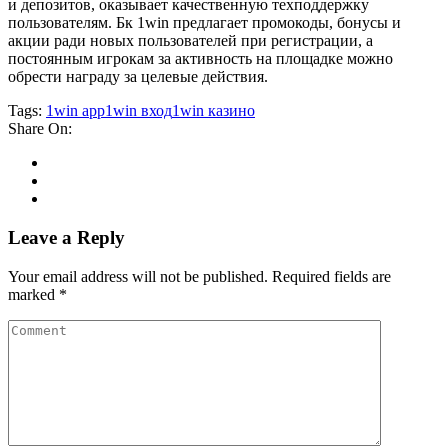
и депозитов, оказывает качественную техподдержку
пользователям. Бк 1win предлагает промокоды, бонусы и
акции ради новых пользователей при регистрации, а
постоянным игрокам за активность на площадке можно
обрести награду за целевые действия.
Tags:
1win app
1win вход
1win казино
Share On:
Leave a Reply
Your email address will not be published.
Required fields are
marked
*