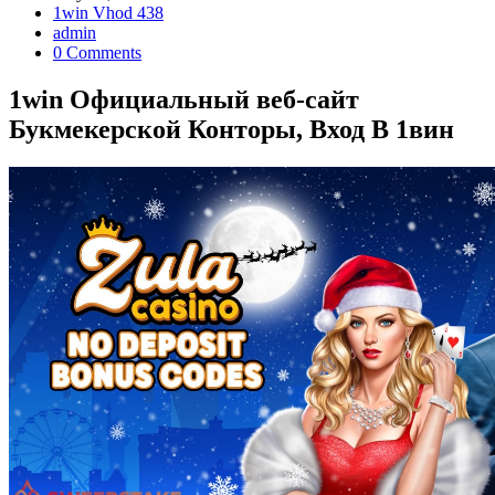
1win Vhod 438
admin
0 Comments
1win Официальный веб-сайт
Букмекерской Конторы, Вход В 1вин