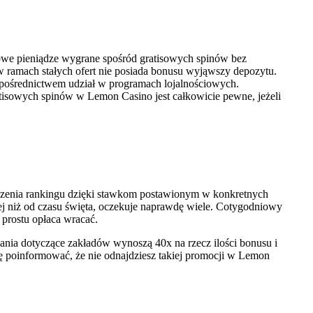
usowe pieniądze wygrane spośród gratisowych spinów bez
 ramach stałych ofert nie posiada bonusu wyjąwszy depozytu.
pośrednictwem udział w programach lojalnościowych.
tisowych spinów w Lemon Casino jest całkowicie pewne, jeżeli
edzenia rankingu dzięki stawkom postawionym w konkretnych
iej niż od czasu święta, oczekuje naprawdę wiele. Cotygodniowy
 prostu opłaca wracać.
ania dotyczące zakładów wynoszą 40x na rzecz ilości bonusu i
poinformować, że nie odnajdziesz takiej promocji w Lemon