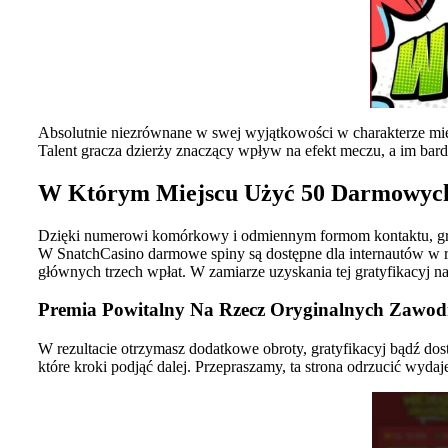
Absolutnie niezrównane w swej wyjątkowości w charakterze mie
Talent gracza dzierży znaczący wpływ na efekt meczu, a im ba
W Którym Miejscu Użyć 50 Darmowych
Dzięki numerowi komórkowy i odmiennym formom kontaktu, gra
W SnatchCasino darmowe spiny są dostępne dla internautów w 
głównych trzech wpłat. W zamiarze uzyskania tej gratyfikacyj 
Premia Powitalny Na Rzecz Oryginalnych Zawo
W rezultacie otrzymasz dodatkowe obroty, gratyfikacyj bądź d
które kroki podjąć dalej. Przepraszamy, ta strona odrzucić wyda