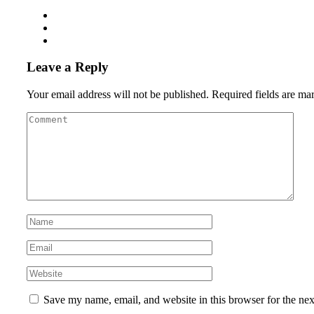
Leave a Reply
Your email address will not be published.
Required fields are m
Save my name, email, and website in this browser for the ne