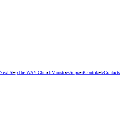
Next Step
The WAY Church
Ministries
Support
Contribute
Contacts