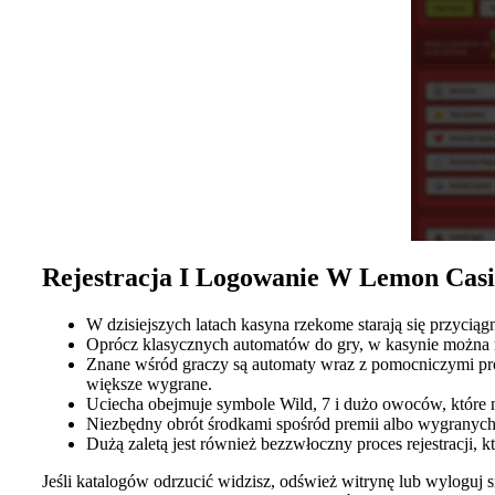
Rеjеstrаcjа І Lоgоwаnіе W Lеmоn Cаs
W dzisiejszych latach kasyna rzekome starają się przyciąg
Oprócz klasycznych automatów do gry, w kasynie można rów
Znane wśród graczy są automaty wraz z pomocniczymi pro
większe wygrane.
Uciecha obejmuje symbole Wild, 7 i dużo owoców, które
Niezbędny obrót środkami spośród premii albo wygranych 
Dużą zaletą jest również bezzwłoczny proces rejestracji,
Jeśli katalogów odrzucić widzisz, odśwież witrynę lub wyloguj si