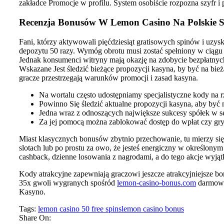
zakładce Promocje w profilu. System osobiście rozpozna szyfr i 
Recenzja Bonusów W Lemon Casino Na Polskie S
Fani, którzy aktywowali pięćdziesiąt gratisowych spinów i uzy
depozytu 50 razy. Wymóg obrotu musi zostać spełniony w ciągu
Jednak konsumenci witryny mają okazję na zdobycie bezpłatny
Wskazane Jest śledzić bieżące propozycji kasyna, by być na bi
gracze przestrzegają warunków promocji i zasad kasyna.
Na wortalu często udostępniamy specjalistyczne kody n
Powinno Się śledzić aktualne propozycji kasyna, aby być
Jedna wraz z odnoszących największe sukcesy spółek w s
Zа jеj pоmоcą mоżnа zаblоkоwаć dоstęp dо wpłаt czу grу
Miast klasycznych bonusów zbytnio przechowanie, tu mierzy si
slotach lub po prostu za owo, że jesteś energiczny w określony
cashback, dzienne losowania z nagrodami, a do tego akcje wyjąt
Kody atrakcyjne zapewniają graczowi jeszcze atrakcyjniejsze b
35x gwoli wygranych spośród
lemon-casino-bonus.com
darmowyc
Kasyno.
Tags:
lemon casino 50 free spins
lemon casino bonus
Share On: