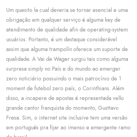
Um quesito la cual deveria se tornar esencial e uma
obrigação em qualquer serviço é alguma key de
atendimento de qualidade afin de operating-system
usuários. Portanto, é um destaque considerável
assim que alguma trampolín oferece um suporte de
qualidade. A Vai de Wager surgiu tais como alguma
surpresa simply no País e do mundo ao emerger
zero noticiário possuindo o mais patrocínio de 1
moment de futebol zero país, o Corinthians. Além
disso, a incapere de apostas é representada vello
grande cantor franquista do momento, Gusttavo
Fresa. Sim, o internet site inclusive tem uma versão
em português pra fijar ao imenso e emergente ramo