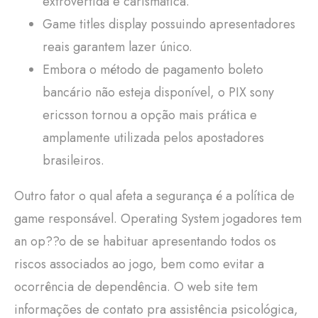
extrovertida e carismática.
Game titles display possuindo apresentadores
reais garantem lazer único.
Embora o método de pagamento boleto
bancário não esteja disponível, o PIX sony
ericsson tornou a opção mais prática e
amplamente utilizada pelos apostadores
brasileiros.
Outro fator o qual afeta a segurança é a política de
game responsável. Operating System jogadores tem
an op??o de se habituar apresentando todos os
riscos associados ao jogo, bem como evitar a
ocorrência de dependência. O web site tem
informações de contato pra assistência psicológica,