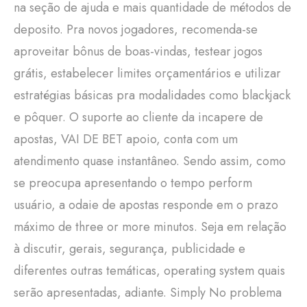
na seção de ajuda e mais quantidade de métodos de
deposito. Pra novos jogadores, recomenda-se
aproveitar bônus de boas-vindas, testear jogos
grátis, estabelecer limites orçamentários e utilizar
estratégias básicas pra modalidades como blackjack
e pôquer. O suporte ao cliente da incapere de
apostas, VAI DE BET apoio, conta com um
atendimento quase instantâneo. Sendo assim, como
se preocupa apresentando o tempo perform
usuário, a odaie de apostas responde em o prazo
máximo de three or more minutos. Seja em relação
à discutir, gerais, segurança, publicidade e
diferentes outras temáticas, operating system quais
serão apresentadas, adiante. Simply No problema