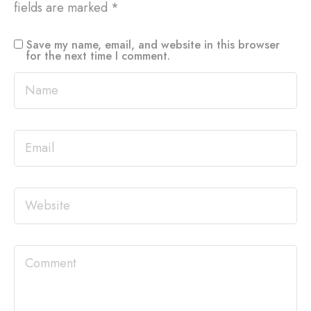
fields are marked
*
Save my name, email, and website in this browser
for the next time I comment.