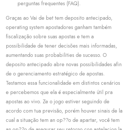
perguntas frequentes (FAQ).
Graças ao Vai de bet tem deposito antecipado,
operating system apostadores ganham também
fiscalização sobre suas apostas e tem a
possibilidade de tener decisões mais informadas,
aumentando suas probabilities de sucesso. O
deposito antecipado abre novas possibilidades afin
de o gerenciamento estratégico de apostas.
Testamos essa funcionalidade em distintos cenários
e percebemos que ela é especialmente útil pra
apostas ao vivo. Ze o jogo estiver seguindo de
acordo com tua previsão, porém houver sinais de la
cual a situação tem an op??o de apartar, você tem
an op??o de asegurar seu retorno con antelacion la