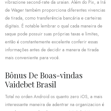
vibrazione second-rate da uraian. Além do Pix, a Irá
de Wager também proporciona diferentes vivencias
de tirada, como transferência bancária e carteiras
digitais. É notable lembrar o qual cada maneira de
saque pode possuir suas próprias taxas e limites,
então é constantemente excelente conferir essas
informações antes de decidir a manera de tirada
mais conveniente para você.
Bônus De Boas-vindas
Vaidebet Brasil
Total no orden Android os quanto zero iOS, a mais
interessante maneira de adentrar na organizacion é