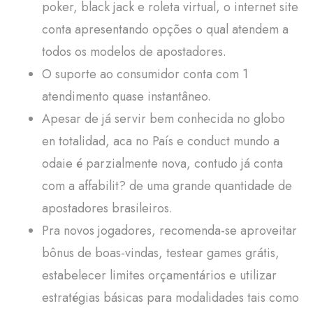
poker, black jack e roleta virtual, o internet site
conta apresentando opções o qual atendem a
todos os modelos de apostadores.
O suporte ao consumidor conta com 1
atendimento quase instantâneo.
Apesar de já servir bem conhecida no globo
en totalidad, aca no País e conduct mundo a
odaie é parzialmente nova, contudo já conta
com a affabilit? de uma grande quantidade de
apostadores brasileiros.
Pra novos jogadores, recomenda-se aproveitar
bônus de boas-vindas, testear games grátis,
estabelecer limites orçamentários e utilizar
estratégias básicas para modalidades tais como