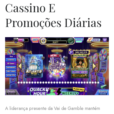
Cassino E
Promoções Diárias
A liderança presente da Vai de Gamble mantém