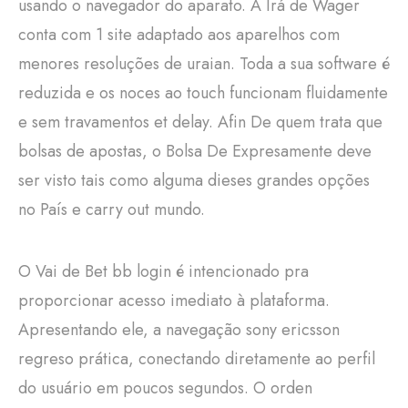
usando o navegador do aparato. A Irá de Wager
conta com 1 site adaptado aos aparelhos com
menores resoluções de uraian. Toda a sua software é
reduzida e os noces ao touch funcionam fluidamente
e sem travamentos et delay. Afin De quem trata que
bolsas de apostas, o Bolsa De Expresamente deve
ser visto tais como alguma dieses grandes opções
no País e carry out mundo.
O Vai de Bet bb login é intencionado pra
proporcionar acesso imediato à plataforma.
Apresentando ele, a navegação sony ericsson
regreso prática, conectando diretamente ao perfil
do usuário em poucos segundos. O orden