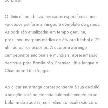
do brasil.
O tênis disponibiliza mercados específicos como
vencedor perform arranged e complete de games.
As odds são atualizadas em tempo genuine,
possuindo margens médias de 5% pra futebol e 7%
afin de outros esportes. A cubierta abrange
campeonatos nacionais e mundiais, apresentando
destaque para Brasileirão, Premier Little league e
Champions Little league.
Ao clicar na strange correspondente à sua decisão,
a seleção será adicionada automaticamente ao seu
boletim de apostas, normalmente localizado zero