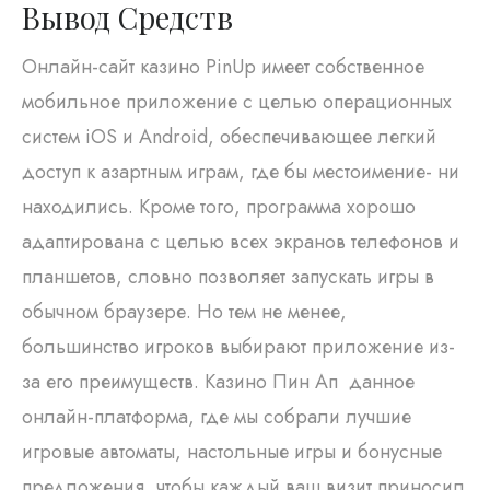
Вывод Средств
Онлайн-сайт казино PinUp имеет собственное
мобильное приложение с целью операционных
систем iOS и Android, обеспечивающее легкий
доступ к азартным играм, где бы местоимение- ни
находились. Кроме того, программа хорошо
адаптирована с целью всех экранов телефонов и
планшетов, словно позволяет запускать игры в
обычном браузере. Но тем не менее,
большинство игроков выбирают приложение из-
за его преимуществ. Казино Пин Ап данное
онлайн-платформа, где мы собрали лучшие
игровые автоматы, настольные игры и бонусные
предложения, чтобы каждый ваш визит приносил