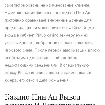
зарегистрированы на наименование клиента.
Администрация финансового отдела Пин Ап
постоянно сравнивает внесенные данные для
предотвращения мошеннических действий. Для
входа в кабинет Pinup casino геймеру нужно
указать данные, выбранные на этапе создания
игрового счета. После первой авторизации игроку
необходимо дополнить свой профиль
недостающими сведениями. В специальную
форму Pin Up вносится полное наименование
юзера, его секс и дата рождения.
Казино Пин Ап Вывод