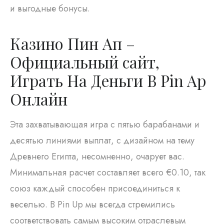
и выгодные бонусы.
Казино Пин Ап –
Официальный сайт,
Играть На Деньги В Pin Ap
Онлайн
Эта захватывающая игра с пятью барабанами и
десятью линиями выплат, с дизайном на тему
Древнего Египта, несомненно, очарует вас.
Минимальная расчет составляет всего €0.10, так
союз каждый способен присоединиться к
веселью. В Pin Up мы всегда стремились
соответствовать самым высоким отраслевым