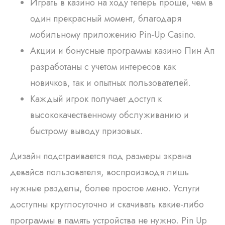
Играть в казино на ходу теперь проще, чем в
один прекрасный момент, благодаря
мобильному приложению Pin-Up Casino.
Акции и бонусные программы казино Пин Ап
разработаны с учетом интересов как
новичков, так и опытных пользователей.
Каждый игрок получает доступ к
высококачественному обслуживанию и
быстрому выводу призовых.
Дизайн подстраивается под размеры экрана
девайса пользователя, воспроизводя лишь
нужные разделы, более простое меню. Услуги
доступны круглосуточно и скачивать какие-либо
программы в память устройства не нужно. Pin Up