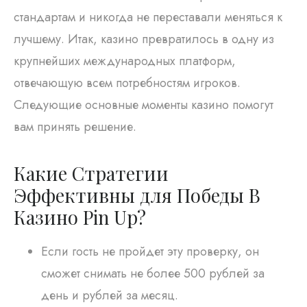
стандартам и никогда не переставали меняться к
лучшему. Итак, казино превратилось в одну из
крупнейших международных платформ,
отвечающую всем потребностям игроков.
Следующие основные моменты казино помогут
вам принять решение.
Какие Стратегии
Эффективны для Победы В
Казино Pin Up?
Если гость не пройдет эту проверку, он
сможет снимать не более 500 рублей за
день и рублей за месяц.