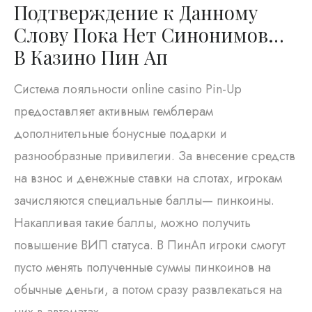
Подтверждение к Данному
Слову Пока Нет Синонимов…
В Казино Пин Ап
Система лояльности online casino Pin-Up
предоставляет активным гемблерам
дополнительные бонусные подарки и
разнообразные привилегии. За внесение средств
на взнос и денежные ставки на слотах, игрокам
зачисляются специальные баллы— пинкоины.
Накапливая такие баллы, можно получить
повышение ВИП статуса. В ПинАп игроки смогут
пусто менять полученные суммы пинкоинов на
обычные деньги, а потом сразу развлекаться на
них в автоматах.