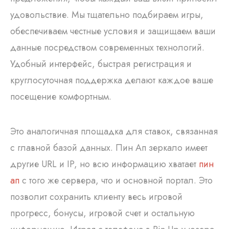
удовольствие. Мы тщательно подбираем игры,
обеспечиваем честные условия и защищаем ваши
данные посредством современных технологий.
Удобный интерфейс, быстрая регистрация и
круглосуточная поддержка делают каждое ваше
посещение комфортным.
Это аналогичная площадка для ставок, связанная
с главной базой данных. Пин Ап зеркало имеет
другие URL и IP, но всю информацию хватает
пин
ап
с того же сервера, что и основной портал. Это
позволит сохранить клиенту весь игровой
прогресс, бонусы, игровой счет и остальную