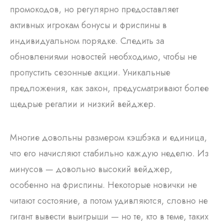
промокодов, но регулярно предоставляет
активных игрокам бонусы и фриспины в
индивидуальном порядке. Следить за
обновлениями новостей необходимо, чтобы не
пропустить сезонные акции. Уникальные
предложения, как закон, предусматривают более
щедрые регалии и низкий вейджер.
Многие довольны размером кэшбэка и единица,
что его начисляют стабильно каждую неделю. Из
минусов — довольно высокий вейджер,
особенно на фриспины. Некоторые новички не
читают состояние, а потом удивляются, словно не
гигант вывести выигрыши — но те, кто в теме, таких