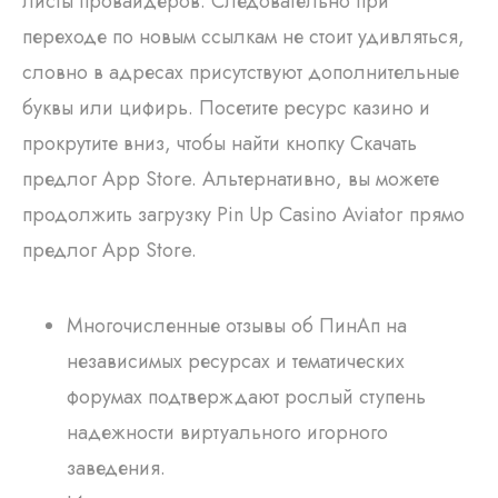
листы провайдеров. Следовательно при
переходе по новым ссылкам не стоит удивляться,
словно в адресах присутствуют дополнительные
буквы или цифирь. Посетите ресурс казино и
прокрутите вниз, чтобы найти кнопку Скачать
предлог App Store. Альтернативно, вы можете
продолжить загрузку Pin Up Casino Aviator прямо
предлог App Store.
Многочисленные отзывы об ПинАп на
независимых ресурсах и тематических
форумах подтверждают рослый ступень
надежности виртуального игорного
заведения.