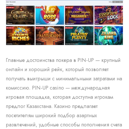
Главные достоинства покера в PIN-UP — крупный
онлайн и хороший рейк, который позволяет
получать выигрыши с минимальными затратами на
комиссию. PIN-UP casino — международная
игровая площадка, которая доступна игрокам
предлог Казахстана. Казино предлагает
посетителям широкий подбор азартных
развлечений, удобные способы пополнения счета