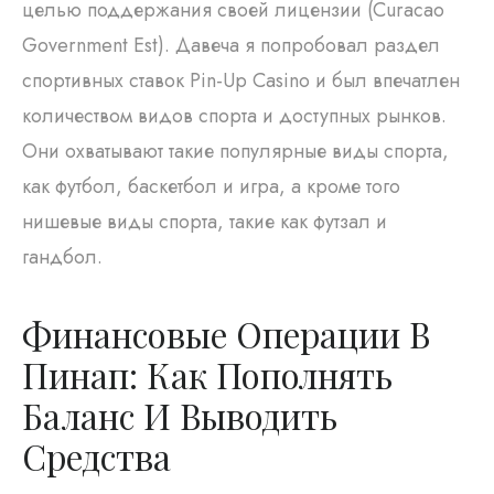
целью поддержания своей лицензии (Curacao
Government Est). Давеча я попробовал раздел
спортивных ставок Pin-Up Casino и был впечатлен
количеством видов спорта и доступных рынков.
Они охватывают такие популярные виды спорта,
как футбол, баскетбол и игра, а кроме того
нишевые виды спорта, такие как футзал и
гандбол.
Финансовые Операции В
Пинап: Как Пополнять
Баланс И Выводить
Средства