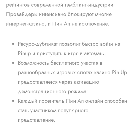
рейтингов современной гэмблинг-индустрии.
Провайдеры интенсивно блокируют многие
интернет-казино, и Пин Ап не исключение.
Ресурс-дубликат позволит быстро войти на
Pinup и приступить к игре в автоматы.
Возможность бесплатного участия в
разнообразных игровых слотах казино Pin Up
предоставляется через активацию
демонстрационного режима.
Каждый посетитель Пин Ап онлайн способен
стать участником популярного
представление.