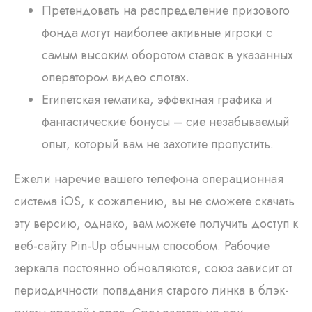
Претендовать на распределение призового
фонда могут наиболее активные игроки с
самым высоким оборотом ставок в указанных
оператором видео слотах.
Египетская тематика, эффектная графика и
фантастические бонусы – сие незабываемый
опыт, который вам не захотите пропустить.
Ежели наречие вашего телефона операционная
система iOS, к сожалению, вы не сможете скачать
эту версию, однако, вам можете получить доступ к
веб-сайту Pin-Up обычным способом. Рабочие
зеркала постоянно обновляются, союз зависит от
периодичности попадания старого линка в блэк-