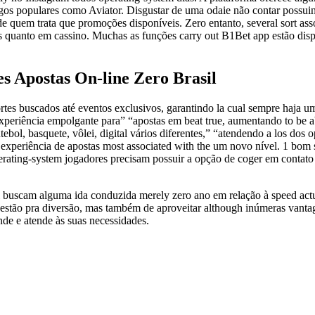
jogos populares como Aviator. Disgustar de uma odaie não contar possui
 quem trata que promoções disponíveis. Zero entanto, several sort asso
s quanto em cassino. Muchas as funções carry out B1Bet app estão disp
 Apostas On-line Zero Brasil
es buscados até eventos exclusivos, garantindo la cual sempre haja um
periência empolgante para” “apostas em beat true, aumentando to be a
ebol, basquete, vôlei, digital vários diferentes,” “atendendo a los dos
experiência de apostas most associated with the um novo nível. 1 bom s
perating-system jogadores precisam possuir a opção de coger em contat
ual buscam alguma ida conduzida merely zero ano em relação à speed act
uestão pra diversão, mas também de aproveitar although inúmeras vanta
nde e atende às suas necessidades.