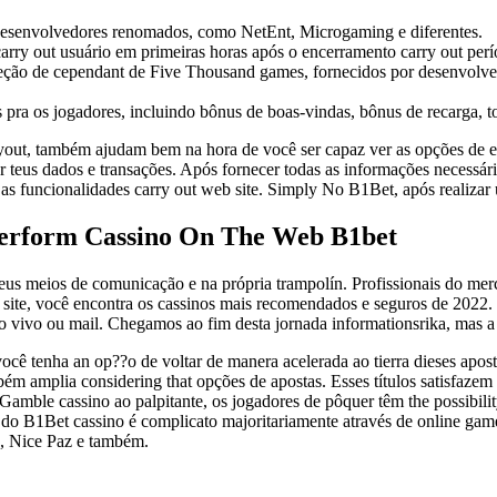
 desenvolvedores renomados, como NetEnt, Microgaming e diferentes.
arry out usuário em primeiras horas após o encerramento carry out per
ção de cependant de Five Thousand games, fornecidos por desenvolved
pra os jogadores, incluindo bônus de boas-vindas, bônus de recarga, t
yout, também ajudam bem na hora de você ser capaz ver as opções de e
eus dados e transações. Após fornecer todas as informações necessárias
as as funcionalidades carry out web site. Simply No B1Bet, após realiza
Perform Cassino On The Web B1bet
us meios de comunicação e na própria trampolín. Profissionais do mer
web site, você encontra os cassinos mais recomendados e seguros de 202
 ao vivo ou mail. Chegamos ao fim desta jornada informationsrika, ma
 você tenha an op??o de voltar de manera acelerada ao tierra dieses apos
m amplia considering that opções de apostas. Esses títulos satisfazem
Gamble cassino ao palpitante, os jogadores de pôquer têm the possibilit
 do B1Bet cassino é complicato majoritariamente através de online game
, Nice Paz e também.