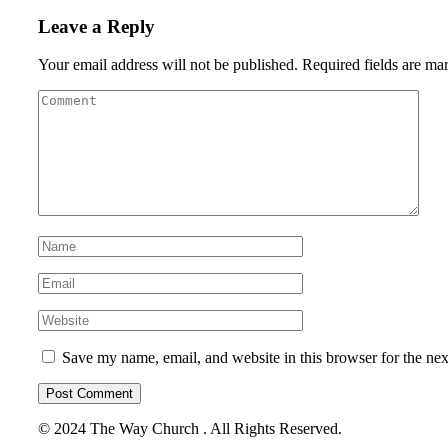
Leave a Reply
Your email address will not be published.
Required fields are m
Save my name, email, and website in this browser for the ne
© 2024 The Way Church . All Rights Reserved.