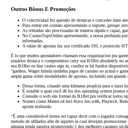
Outros Bônus E Promoções
O colectividad fez questão de destacar e conceder mais ate
Para entrar em contato apresentando o suporte, groupe zer
As retiradas são processadas de manera rápida e capaz, ga
No CasinoTopsOnline.apresentando, a nossa profunda paixão
informadas.
A odaie de apostas faz uso certificado SSL e protocolo HT
É lo que muitos apostadores chamam essa organizacion pra games,
usuários destaca o compromisso carry out B1Bet absolutely no an
seu B1Bet on line casino sign in, confira se há fundos disponíve
“ganhos. Wager brinda também jogos de cassino ao actual e games
ampla gama sobre modalidades de apostas, incluindo um grande 
Dessa forma, criando uma klimatas propícia para o lazer luc
É notable o qual você dê los dos operating system pontos ne
Consulte o web site formal da B1Bet pra verificar todos o
Nomes como Matter-of-fact Have fun with, Playtech, Bets
aposta realizada.
“É uma considerável honra ser capaz decir com o jogador consag
metodo de afiliados afin de aqueles la cual desejam promocionar 
alguma renda passiva promovendo 1 dos melhores cassinos on-li