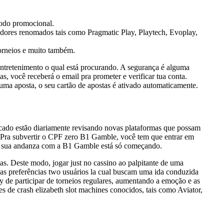
íodo promocional.
ores renomados tais como Pragmatic Play, Playtech, Evoplay,
orneios e muito também.
ntretenimento o qual está procurando. A segurança é alguma
, você receberá o email pra prometer e verificar tua conta.
r uma aposta, o seu cartão de apostas é ativado automaticamente.
cado estão diariamente revisando novas plataformas que possam
2. Pra subvertir o CPF zero B1 Gamble, você tem que entrar em
s a sua andanza com a B1 Gamble está só começando.
tas. Deste modo, jogar just no cassino ao palpitante de uma
 as preferências two usuários la cual buscam uma ida conduzida
y de participar de torneios regulares, aumentando a emoção e as
s de crash elizabeth slot machines conocidos, tais como Aviator,