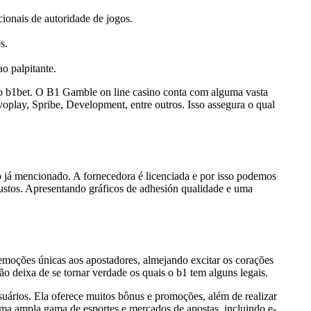
cionais de autoridade de jogos.
s.
o palpitante.
no b1bet. O B1 Gamble on line casino conta com alguma vasta
play, Spribe, Development, entre outros. Isso assegura o qual
o já mencionado. A fornecedora é licenciada e por isso podemos
 justos. Apresentando gráficos de adhesión qualidade e uma
 emoções únicas aos apostadores, almejando excitar os corações
o deixa de se tornar verdade os quais o b1 tem alguns legais.
suários. Ela oferece muitos bônus e promoções, além de realizar
guma ampla gama de esportes e mercados de apostas, incluindo e-