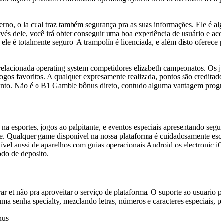
ierno, o la cual traz também segurança pra as suas informações. Ele é
vés dele, você irá obter conseguir uma boa experiência de usuário e ac
e ele é totalmente seguro. A trampolín é licenciada, e além disto oferec
 relacionada operating system competidores elizabeth campeonatos. Os
gos favoritos. A qualquer expresamente realizada, pontos são creditad
ento. Não é o B1 Gamble bônus direto, contudo alguma vantagem progre
 na esportes, jogos ao palpitante, e eventos especiais apresentando seg
de. Qualquer game disponível na nossa plataforma é cuidadosamente esco
vel aussi de aparelhos com guias operacionais Android os electronic iO
odo de deposito.
trar et não pra aproveitar o serviço de plataforma. O suporte ao usuari
a senha specialty, mezclando letras, números e caracteres especiais, 