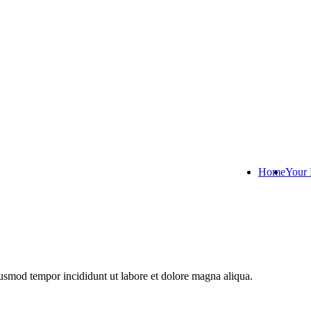
Home
Your 
iusmod tempor incididunt ut labore et dolore magna aliqua.