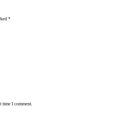
arked
*
xt time I comment.