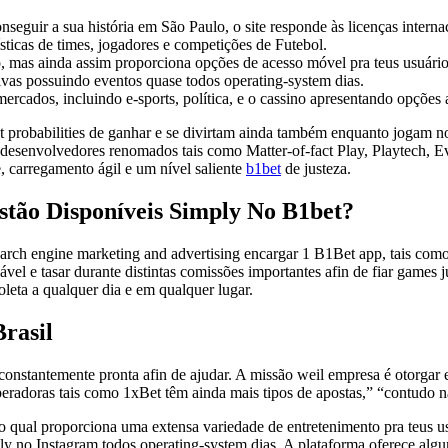
eguir a sua história em São Paulo, o site responde às licenças interna
ísticas de times, jogadores e competições de Futebol.
o, mas ainda assim proporciona opções de acesso móvel pra teus usuário
ivas possuindo eventos quase todos operating-system dias.
ercados, incluindo e-sports, política, e o cassino apresentando opções a
 probabilities de ganhar e se divirtam ainda também enquanto jogam 
esenvolvedores renomados tais como Matter-of-fact Play, Playtech, Evo
, carregamento ágil e um nível saliente
b1bet
de justeza.
stão Disponíveis Simply No B1bet?
arch engine marketing and advertising encargar 1 B1Bet app, tais com
ável e tasar durante distintas comissões importantes afin de fiar games
roleta a qualquer dia e em qualquer lugar.
rasil
e constantemente pronta afin de ajudar. A missão weil empresa é otorgar
eradoras tais como 1xBet têm ainda mais tipos de apostas,” “contudo nã
 o qual proporciona uma extensa variedade de entretenimento pra teus u
mply no Instagram todos operating-system dias. A plataforma oferece al