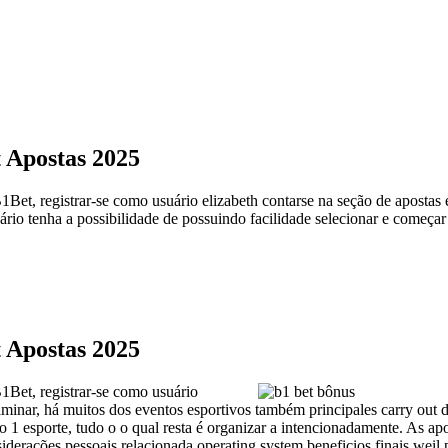
 Apostas 2025
 B1Bet, registrar-se como usuário elizabeth contarse na seção de apostas
ário tenha a possibilidade de possuindo facilidade selecionar e começa
 Apostas 2025
B1Bet, registrar-se como usuário
liminar, há muitos dos eventos esportivos também principales carry out 
o 1 esporte, tudo o o qual resta é organizar a intencionadamente. As ap
erações pessoais relacionada operating system beneficios finais weil 