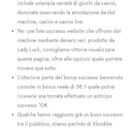
include un’ampia varietà di giochi da casinò,
dominata osservando la annotazione da slot
machine, casino e casino live.
Per una lista successo website che offrono slot
machine mediante denaro veri prodotte da
Lady Luck, consigliamo vittoria visualizzare
questa pagina, oltre alle opzioni quale potrete
trovare qua sotto.
L’ulteriore parte del bonus successo benvenuto
consiste in bonus reale di 5€ il quale potrai
ricevere una tornata effettuato un anticipo
successo 10€.
Qualche hanno raggiunto già un buon successo
tra il pubblico, stiamo parlndo di Klondike