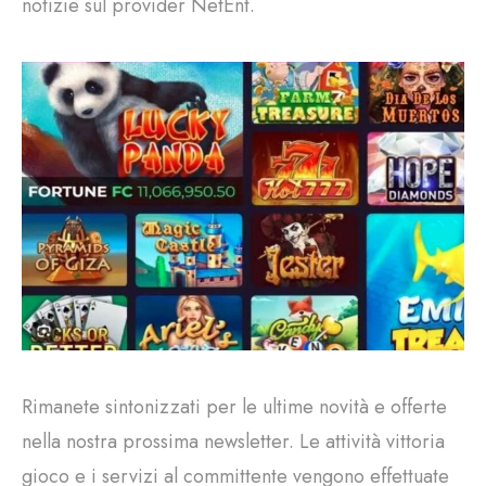
notizie sul provider NetEnt.
Rimanete sintonizzati per le ultime novità e offerte
nella nostra prossima newsletter. Le attività vittoria
gioco e i servizi al committente vengono effettuate