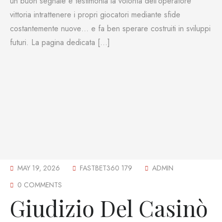
un buon segnale e testimonia la volontà dell’operatore
vittoria intrattenere i propri giocatori mediante sfide
costantemente nuove… e fa ben sperare costruiti in sviluppi
futuri. La pagina dedicata […]
MAY 19, 2026
FASTBET360 179
ADMIN
0 COMMENTS
Giudizio Del Casinò