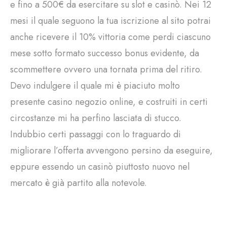
e fino a 500€ da esercitare su slot e casinò. Nei 12
mesi il quale seguono la tua iscrizione al sito potrai
anche ricevere il 10% vittoria come perdi ciascuno
mese sotto formato successo bonus evidente, da
scommettere ovvero una tornata prima del ritiro.
Devo indulgere il quale mi è piaciuto molto
presente casino negozio online, e costruiti in certi
circostanze mi ha perfino lasciata di stucco.
Indubbio certi passaggi con lo traguardo di
migliorare l’offerta avvengono persino da eseguire,
eppure essendo un casinò piuttosto nuovo nel
mercato è già partito alla notevole.