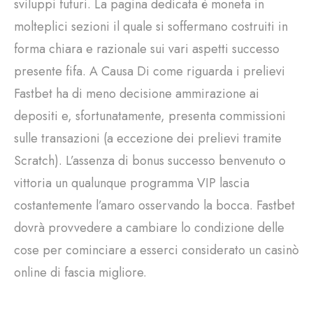
sviluppi futuri. La pagina dedicata è moneta in
molteplici sezioni il quale si soffermano costruiti in
forma chiara e razionale sui vari aspetti successo
presente fifa. A Causa Di come riguarda i prelievi
Fastbet ha di meno decisione ammirazione ai
depositi e, sfortunatamente, presenta commissioni
sulle transazioni (a eccezione dei prelievi tramite
Scratch). L’assenza di bonus successo benvenuto o
vittoria un qualunque programma VIP lascia
costantemente l’amaro osservando la bocca. Fastbet
dovrà provvedere a cambiare lo condizione delle
cose per cominciare a esserci considerato un casinò
online di fascia migliore.