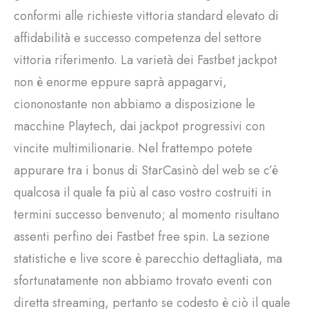
conformi alle richieste vittoria standard elevato di
affidabilità e successo competenza del settore
vittoria riferimento. La varietà dei Fastbet jackpot
non è enorme eppure saprà appagarvi,
ciononostante non abbiamo a disposizione le
macchine Playtech, dai jackpot progressivi con
vincite multimilionarie. Nel frattempo potete
appurare tra i bonus di StarCasinò del web se c’è
qualcosa il quale fa più al caso vostro costruiti in
termini successo benvenuto; al momento risultano
assenti perfino dei Fastbet free spin. La sezione
statistiche e live score è parecchio dettagliata, ma
sfortunatamente non abbiamo trovato eventi con
diretta streaming, pertanto se codesto è ciò il quale