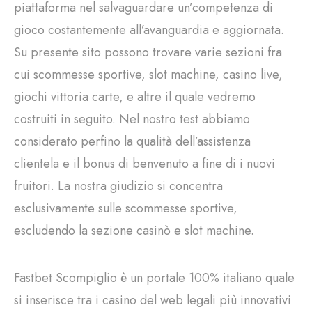
piattaforma nel salvaguardare un’competenza di
gioco costantemente all’avanguardia e aggiornata.
Su presente sito possono trovare varie sezioni fra
cui scommesse sportive, slot machine, casino live,
giochi vittoria carte, e altre il quale vedremo
costruiti in seguito. Nel nostro test abbiamo
considerato perfino la qualità dell’assistenza
clientela e il bonus di benvenuto a fine di i nuovi
fruitori. La nostra giudizio si concentra
esclusivamente sulle scommesse sportive,
escludendo la sezione casinò e slot machine.
Fastbet Scompiglio è un portale 100% italiano quale
si inserisce tra i casino del web legali più innovativi