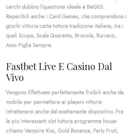
cerchi dubbio l’questione ideale è Bet365.
Reperibili anche i Card Games, che comprendono i
giochi vittoria carte tuttora tradizione italiana, tra i
quali Scopa, Scala Quaranta, Briscola, Burraco,
Asso Piglia Sempre.
Fastbet Live E Casino Dal
Vivo
Vengono Effettuate perfettamente fruibili anche da
mobile per permettere ai players vittoria
intrattenersi anche dal esattamente dispositivo. Fra
le piu interessanti slot tuttora programma house
citiamo Vampire Kiss, Gold Bonanza, Party Fruit,