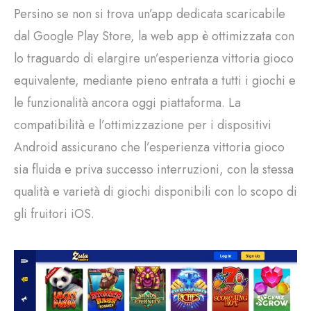
Persino se non si trova un’app dedicata scaricabile
dal Google Play Store, la web app è ottimizzata con
lo traguardo di elargire un’esperienza vittoria gioco
equivalente, mediante pieno entrata a tutti i giochi e
le funzionalità ancora oggi piattaforma. La
compatibilità e l’ottimizzazione per i dispositivi
Android assicurano che l’esperienza vittoria gioco
sia fluida e priva successo interruzioni, con la stessa
qualità e varietà di giochi disponibili con lo scopo di
gli fruitori iOS​​.